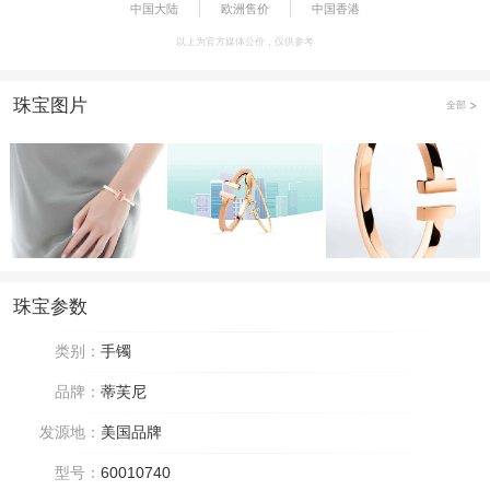
中国大陆
欧洲售价
中国香港
以上为官方媒体公价，仅供参考
珠宝图片
全部
珠宝参数
类别：
手镯
品牌：
蒂芙尼
发源地：
美国品牌
型号：
60010740