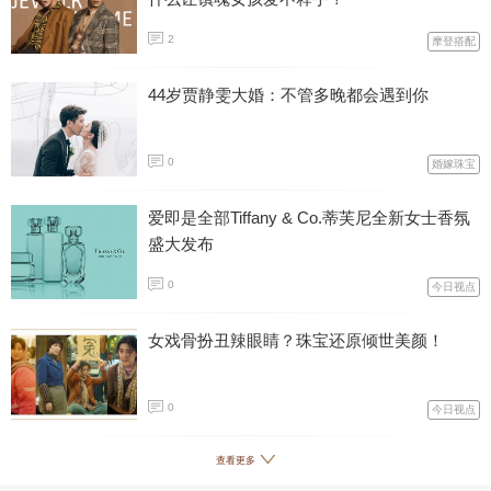
2
摩登搭配
44岁贾静雯大婚：不管多晚都会遇到你
0
婚嫁珠宝
爱即是全部Tiffany & Co.蒂芙尼全新女士香氛
盛大发布
0
今日视点
女戏骨扮丑辣眼睛？珠宝还原倾世美颜！
0
今日视点
查看更多