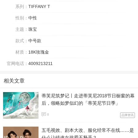
系列：
TIFFANY T
性别：
中性
主题：
珠宝
款式：
中号款
材质：
18K玫瑰金
官网电话：
4009213211
相关文章
蒂芙尼筑梦记丨走进蒂芙尼2018节日橱窗的幕
后，领略如梦似幻的「蒂芙尼节日季」
0
品牌资讯
五毛视效、剧本大改、服化经常不在线……是
什么让镇魂女孩爱不释手？