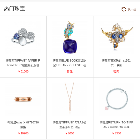
热门珠宝
换一组
蒂芙尼TIFFANY PAPER F
蒂芙尼BLUE BOOK高级珠
蒂芙尼羽翼胸针（1951
LOWERS™镶嵌钻石及坦
宝TIFFANY CELESTE 苍
年） 胸针
桑石花朵戒指 戒指
穹万象栖灵鸮（Owl on a
￥51000
暂无
暂无
Rock）胸针5 胸针
蒂芙尼Atlas X 67786726
蒂芙尼TIFFANY ATLAS镂
蒂芙尼RETURN TO TIFF
戒指
空条形吊坠 吊坠
ANY 69683746 手镯
￥19200
￥8000
￥3300