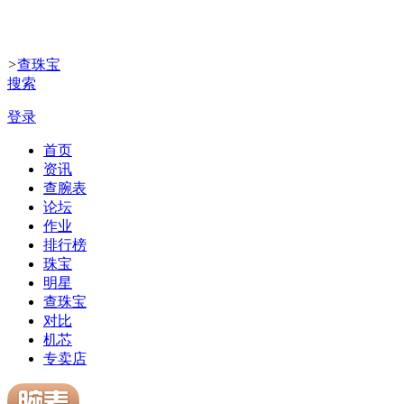
>
查珠宝
搜索
登录
首页
资讯
查腕表
论坛
作业
排行榜
珠宝
明星
查珠宝
对比
机芯
专卖店