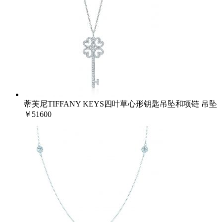
蒂芙尼TIFFANY KEYS四叶草心形钥匙吊坠和项链 吊坠
￥51600