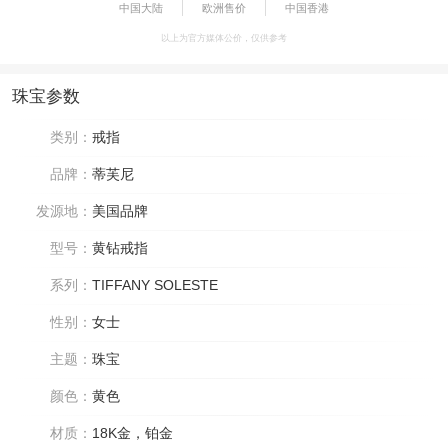
中国大陆
欧洲售价
中国香港
以上为官方媒体公价，仅供参考
珠宝参数
类别：
戒指
品牌：
蒂芙尼
发源地：
美国品牌
型号：
黄钻戒指
系列：
TIFFANY SOLESTE
性别：
女士
主题：
珠宝
颜色：
黄色
材质：
18K金，铂金