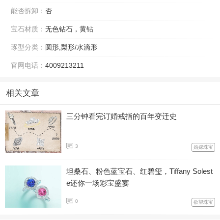
能否拆卸：
否
宝石材质：
无色钻石，黄钻
琢型分类：
圆形,梨形/水滴形
官网电话：
4009213211
相关文章
三分钟看完订婚戒指的百年变迁史
3
婚嫁珠宝
坦桑石、粉色蓝宝石、红碧玺，Tiffany Solest
e还你一场彩宝盛宴
0
欲望珠宝