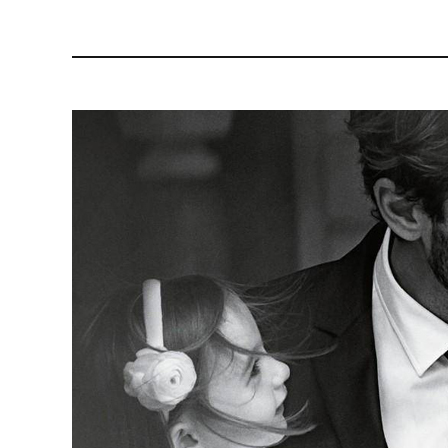
石“石上鸟