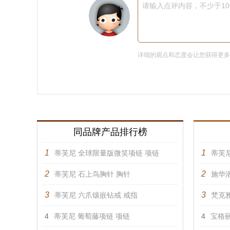
请输入点评内容，不少于1
详细的观点和态度会让您获得更
同品牌产品排行榜
1
1
蒂芙尼 全球限量版微笑项链 项链
蒂芙
2
2
蒂芙尼 石上鸟胸针 胸针
施华洛
3
3
蒂芙尼 六爪镶嵌钻戒 戒指
梵克雅
4
蒂芙尼 葡萄藤项链 项链
4
宝格丽 