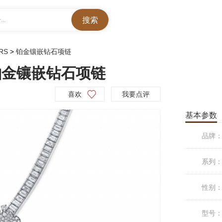
..
RS
>
铂金镶嵌钻石项链
S铂金镶嵌钻石项链
喜欢
我要点评
基本参数
品牌
系列
性别
型号