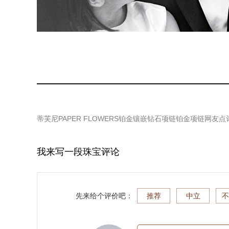
蒂芙尼PAPER FLOWERS铂金镶嵌钻石项链铂金项链
网友点
我来写一段珠宝评论
先来给个评价吧：
推荐
中立
不