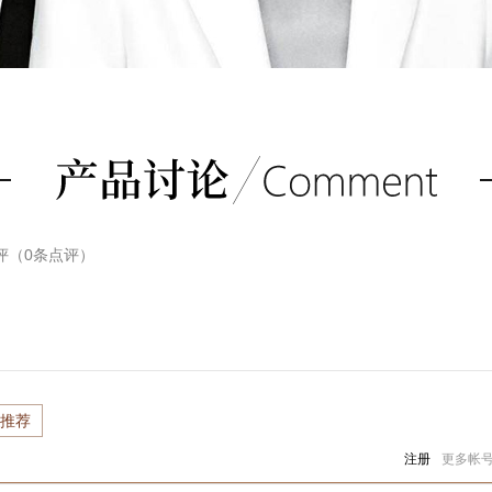
评（
0
条点评）
推荐
注册
更多帐