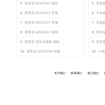
5
蒂芙尼 60147315 戒指
5
梵克雅
6
蒂芙尼 60153072 手镯
6
卡地亚
7
蒂芙尼 60010767 手镯
7
宝格丽 
8
蒂芙尼 60002407 戒指
8
周大福
9
蒂芙尼 蓝宝石戒指 戒指
9
梵克雅
10
蒂芙尼 60010748 手镯
10
卡地亚
关于我们
联系我们
加入我们