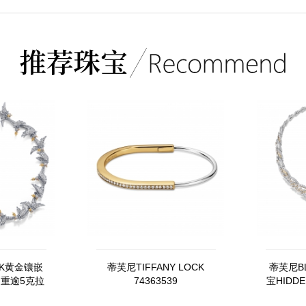
K黄金镶嵌
蒂芙尼TIFFANY LOCK
蒂芙尼B
重逾5克拉
74363539
宝HIDD
蓝宝石及钻
境彩翼