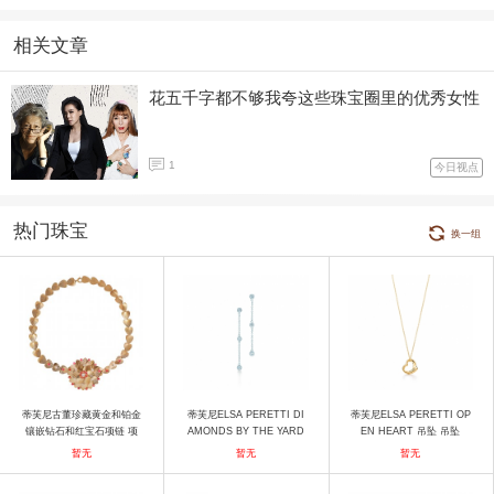
相关文章
花五千字都不够我夸这些珠宝圈里的优秀女性
1
今日视点
热门珠宝
换一组
蒂芙尼古董珍藏黄金和铂金
蒂芙尼ELSA PERETTI DI
蒂芙尼ELSA PERETTI OP
镶嵌钻石和红宝石项链 项
AMONDS BY THE YARD
EN HEART 吊坠 吊坠
链
™耳坠 耳饰
暂无
暂无
暂无