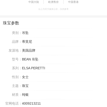
中国大陆
欧洲售价
中国香港
以上为官方媒体公价，仅供参考
珠宝参数
类别：
吊坠
品牌：
蒂芙尼
发源地：
美国品牌
型号：
BEAN 吊坠
系列：
ELSA PERETTI
性别：
女士
主题：
珠宝
材质：
纯银
官网电话：
4009213211