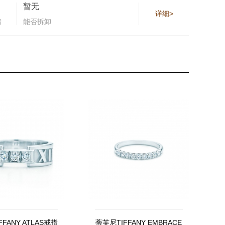
暂无
详细>
情
能否拆卸
FANY ATLAS戒指
蒂芙尼TIFFANY EMBRACE