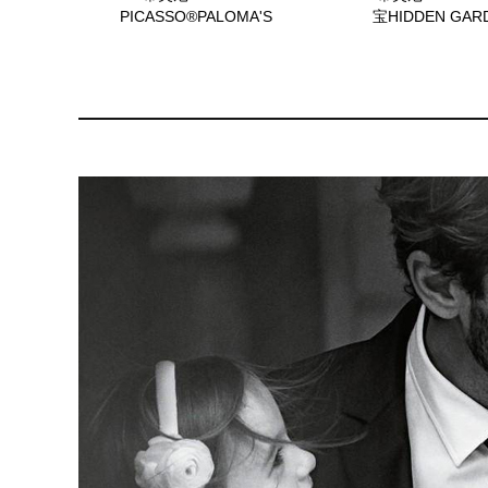
PICASSO®PALOMA'S
宝HIDDEN GA
GRAFFITI Love吊坠
境彩翼蝶