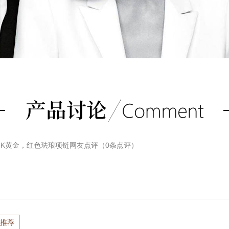
你项链18K黄金，红色珐琅项链
网友点评（
0
条点评）
推荐