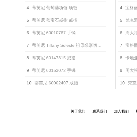
4
蒂芙尼 葡萄藤项链 项链
4
宝格丽 
5
蒂芙尼 蓝宝石戒指 戒指
5
梵克雅
6
蒂芙尼 60010767 手镯
6
周大福
7
蒂芙尼 Tiffany Soleste 祖母绿形切割钻戒 戒指
7
宝格丽 
8
蒂芙尼 60147315 戒指
8
卡地亚
9
蒂芙尼 60153072 手镯
9
周大福 
10
蒂芙尼 60002407 戒指
10
梵克
关于我们
联系我们
加入我们