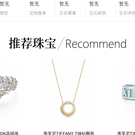
暂无
暂无
暂无
暂无
暂无
琢型
定制服务
主石重量
宝石材质
宝石详
OOK高级珠
蒂芙尼TIFFANY T镶钻圈形
蒂芙尼TIF