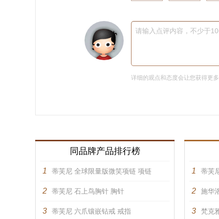
请输入点评内容，不少于1
详细的观点和态度会让您获得更
同品牌产品排行榜
1
1
蒂芙尼 全球限量版微笑项链 项链
蒂芙
2
2
蒂芙尼 石上鸟胸针 胸针
施华洛
3
3
蒂芙尼 六爪镶嵌钻戒 戒指
梵克雅