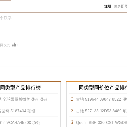
注册
更多帐
0个汉字
多网友的
！
同类型产品排行榜
同类型同价位产品排
1
尼 全球限量版微笑项链 项链
古驰 519644 J9847 8522 
2
世奇 5187404 项链
古驰 527133 J2D53 8489 
3
宝 VCARA45800 项链
Qeelin BBF-030-CST-WG