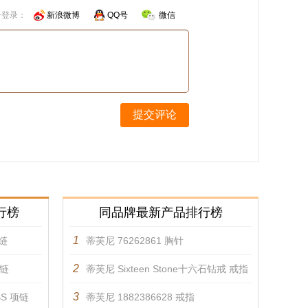
号登录：
新浪微博
QQ号
微信
提交评论
行榜
同品牌最新产品排行榜
1
项链
蒂芙尼 76262861 胸针
2
项链
蒂芙尼 Sixteen Stone十六石钻戒 戒指
3
DBS 项链
蒂芙尼 1882386628 戒指