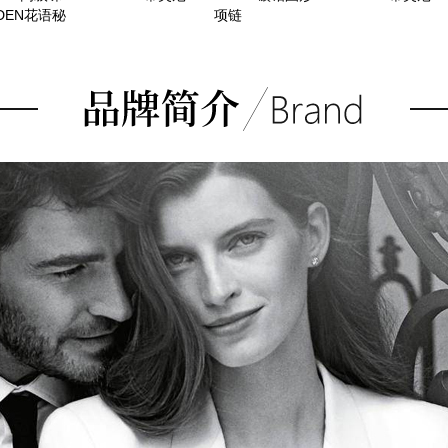
RDEN花语秘
项链
梦手镯