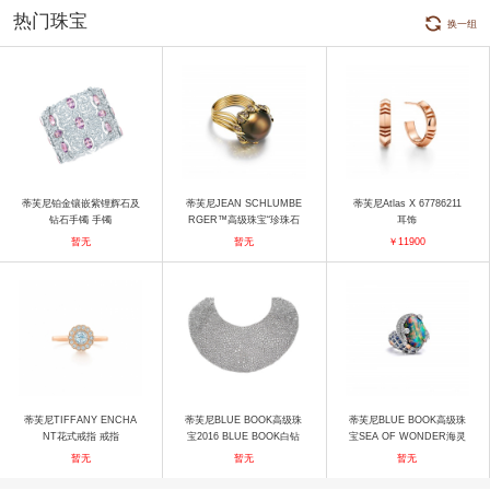
热门珠宝
换一组
蒂芙尼铂金镶嵌紫锂辉石及
蒂芙尼JEAN SCHLUMBE
蒂芙尼Atlas X 67786211
钻石手镯 手镯
RGER™高级珠宝“珍珠石
耳饰
上鸟”香槟色纽扣形珍珠戒
暂无
暂无
￥11900
指 戒指
蒂芙尼TIFFANY ENCHA
蒂芙尼BLUE BOOK高级珠
蒂芙尼BLUE BOOK高级珠
NT花式戒指 戒指
宝2016 BLUE BOOK白钻
宝SEA OF WONDER海灵
围脖式项链 项链
仙姿戒指 戒指
暂无
暂无
暂无