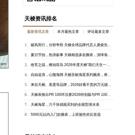
天梭资讯排名
最新资讯文章
本月最热文章
评论最多文章
1.
破风而行，分秒争胜 天梭全球品牌代言人龚俊先生观战环法自行车赛决赛，共庆冠军时刻
2.
夏日节拍，热浪叙事 天梭精选多款腕表，演绎海岸线上的动感韵律
3.
收官之战，燃动琼岛 2026年度天梭“我们天生一队”城市骑行活动于三亚圆满落幕，载誉而归
4.
自由追浪，心随海阔 天梭呈献海星系列腕表，将夏日的美好记忆收于腕间
5.
来自天梭、美度等品牌，2026好看不贵的万元级新表
6.
天梭表推出PR 100环法赛2026特别版与PR 100自行车版腕表， 续写骑乘合作篇章
7.
天梭海星，六千块就能买到的全能型潜水表
8.
5000元以内入门款腕表，上班族性价比首选