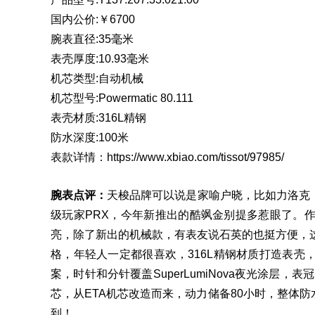
国内公价:￥6700
腕表直径:35毫米
表壳厚度:10.93毫米
机芯
类型:自动机械
机芯型号:Powermatic 80.111
表壳材质:316L精钢
防水深度:100米
表款详情：
https://www.xbiao.com/tissot/97985/
腕表点评：
天梭
品牌可以说是家喻户晓，比如力洛克
级玩家PRX，今年新推出的酷飒金别提多惹眼了。
亮，除了新出的机械款，有表友说石英的也挺方便，
格，年轻人一定都很喜欢，316L精钢材质打造表
案，时针和分针覆盖SuperLumiNova夜光涂层，表冠
芯，从
ETA机芯
改造而来，动力储备80小时，整体防
到！