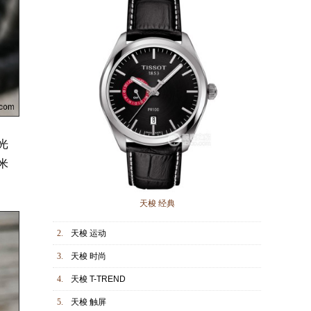
光
米
天梭 经典
2.
天梭 运动
3.
天梭 时尚
4.
天梭 T-TREND
5.
天梭 触屏