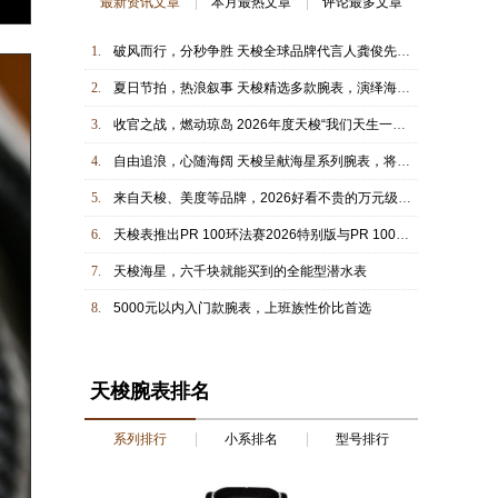
最新资讯文章
本月最热文章
评论最多文章
1.
破风而行，分秒争胜 天梭全球品牌代言人龚俊先生观战环法自行车赛决赛，共庆冠军时刻
2.
夏日节拍，热浪叙事 天梭精选多款腕表，演绎海岸线上的动感韵律
3.
收官之战，燃动琼岛 2026年度天梭“我们天生一队”城市骑行活动于三亚圆满落幕，载誉而归
4.
自由追浪，心随海阔 天梭呈献海星系列腕表，将夏日的美好记忆收于腕间
5.
来自天梭、美度等品牌，2026好看不贵的万元级新表
6.
天梭表推出PR 100环法赛2026特别版与PR 100自行车版腕表， 续写骑乘合作篇章
7.
天梭海星，六千块就能买到的全能型潜水表
8.
5000元以内入门款腕表，上班族性价比首选
天梭腕表排名
系列排行
小系排名
型号排行