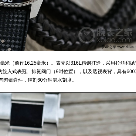
毫米（前作16,25毫米）。表壳以316L精钢打造，采用拉丝和抛
旋入式表冠、排氦阀门（9时位置），以及透视表背，具有600
有陶瓷嵌件，镌刻60分钟潜水刻度。