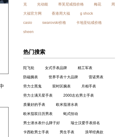
克
光动能
蒂芙尼戒指价格
梅花
周
大福官方网
香港周大福
g shock
casio
swarovski价格
卡地亚钻戒价格
sheen
热门搜索
陀飞轮
女式手表品牌
精工军表
防磁腕表
世界手表十大品牌
雷诺男表
中
劳力士黑鬼
双时区腕表
月相手表
劳力士满天星手表
2000左右男士手表
质量好的手表
欧米茄潜水表
欧米茄双日历男表
蚝式恒动
男士潜水表什么牌子好
瑞士汉爱手表排名
卡西欧男士手表
男生手表
浪琴经典款