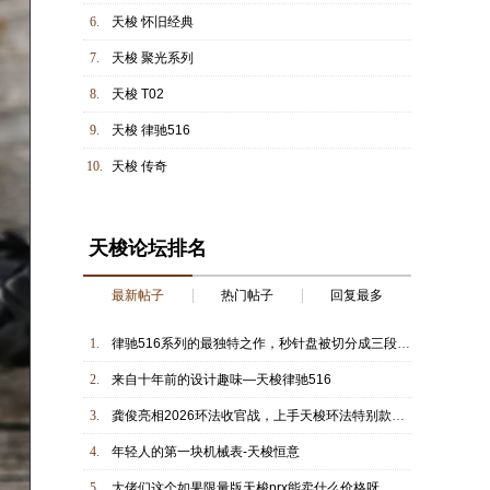
6.
天梭 怀旧经典
7.
天梭 聚光系列
8.
天梭 T02
9.
天梭 律驰516
10.
天梭 传奇
天梭论坛排名
最新帖子
热门帖子
回复最多
1.
律驰516系列的最独特之作，秒针盘被切分成三段的设计着实有趣
2.
来自十年前的设计趣味—天梭律驰516
3.
龚俊亮相2026环法收官战，上手天梭环法特别款腕表
4.
年轻人的第一块机械表-天梭恒意
5.
大佬们这个如果限量版天梭prx能卖什么价格呀