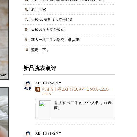
6.
豪门世家
7.
天梭 vs 美度没人在乎区别
8.
天梭风度天文台级别
9.
新入一块二手力洛克，求认证
10.
鉴定一下，
新品腕表点评
XB_1UYsx2MY
宝珀 五十噚 BATHYSCAPHE 5000-1210-
G52A
有没有出二手的？个人收，非表
商。
XB_1UYsx2MY