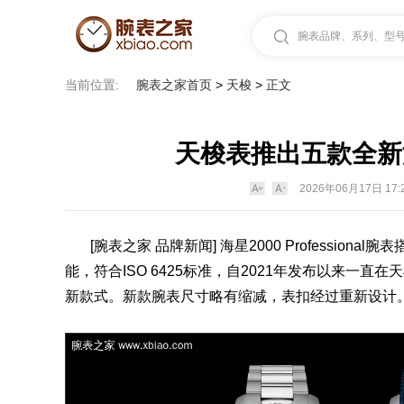
腕表品牌、系列、型号.
当前位置:
腕表之家首页
>
天梭
>
正文
天梭表推出五款全新海星2
2026年06月17日 17:
[
腕表之家
品牌新闻] 海星2000
Professional腕表
能，符合ISO 6425标准，自2021年发布以来一直在
天
新款式。新款
腕表
尺寸略有缩减，
表
扣经过重新设计