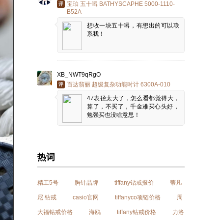
宝珀 五十噚 BATHYSCAPHE 5000-1110-
B52A
想收一块五十噚，有想出的可以联
系我！
XB_NWT9qRgO
百达翡丽 超级复杂功能时计 6300A-010
47表径太大了，怎么看都觉得大，
算了，不买了，千金难买心头好，
勉强买也没啥意思！
热词
精工5号
胸针品牌
tiffany钻戒报价
蒂凡
尼 钻戒
casio官网
tiffanyco项链价格
周
大福钻戒价格
海鸥
tiffany钻戒价格
力洛