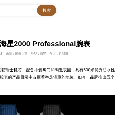
..
000 Professional腕表
28
来源：腕表之家
类型：编译
作者：许朝阳
搭载瑞士
机芯
，配备排氦阀门和
陶瓷表
圈，具有600米优秀防水性
梭表
的产品目录中占据着举足轻重的地位。如今，品牌推出五个
。