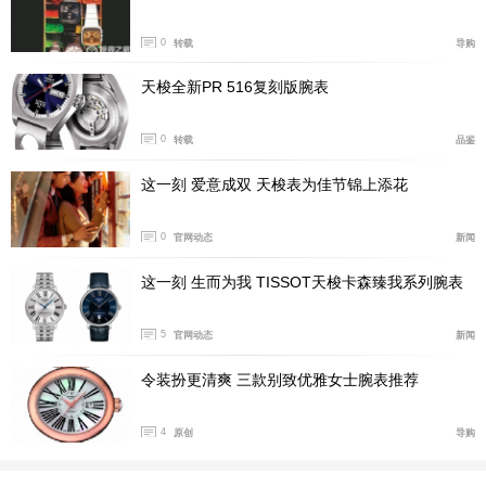
0
转载
导购
天梭全新PR 516复刻版腕表
表盘表层采用拉丝工艺，低调简约却富有运动肌理，光线
0
转载
品鉴
扫过盘面时层次分明，兼顾通勤、休闲、出行多场景佩
这一刻 爱意成双 天梭表为佳节锦上添花
戴。功能布局遵循经典大三针设计，3点位内嵌日历视
窗，读取日期直观清晰，同时不会破坏表盘整体简洁美
0
官网动态
新闻
感。
这一刻 生而为我 TISSOT天梭卡森臻我系列腕表
5
官网动态
新闻
令装扮更清爽 三款别致优雅女士腕表推荐
4
原创
导购