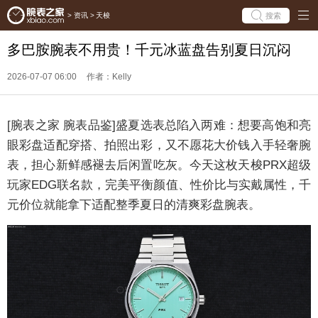
搜索
>
资讯
>
天梭
多巴胺腕表不用贵！千元冰蓝盘告别夏日沉闷
2026-07-07 06:00
作者：Kelly
[腕表之家 腕表品鉴]盛夏选表总陷入两难：想要高饱和亮
眼彩盘适配穿搭、拍照出彩，又不愿花大价钱入手轻奢腕
表，担心新鲜感褪去后闲置吃灰。今天这枚天梭PRX超级
玩家EDG联名款，完美平衡颜值、性价比与实戴属性，千
元价位就能拿下适配整季夏日的清爽彩盘腕表。