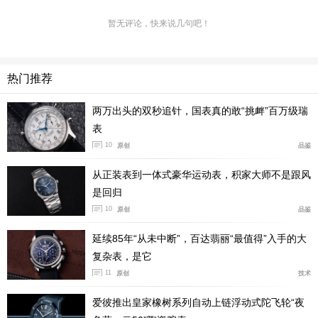
暂无评论，快来说几句吧！
立体时标与时针分针均全覆盖蓝色Super-LumiNova夜光
热门推荐
涂层，暗光环境下，也能快速清晰读时，实用性拉满。
两万出头的双秒追针，国表真的敢“挑衅”百万级瑞
表
10
原创
品鉴
从正装表到一体式豪华运动表，积家大师不是跟风
是回归
10
原创
品鉴
延续85年“从未中断”，百达翡丽“最值得”入手的大
复杂表，是它
11
原创
技术
爱彼推出皇家橡树系列自动上链浮动式陀飞轮“夜