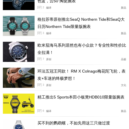
色蓝，云50”陶瓷腕表
2
编译
新品
格拉苏蒂原创推出SeaQ Northern Tide和SeaQ大
日历Northern Tide限量版腕表
3
编译
新品
欧米茄海马系列居然也有小众款？专业性和性价比
全拉满！
7
原创
品鉴
表壳承袭1978年初代PRX标志性酒桶造型，近五十年经典
轮廓经过人体工学优化，棱角利落却不尖锐，弧形收窄表
环法五冠王同款！ RM X Colnago梅花陀飞轮，表
友+车迷的终极梦想！
耳完美贴合手腕弧度，彻底解决传统钢表表耳硌手背、卡
3
原创
文化
袖口的通病。
精工推出5 Sports本田小板凳HDB010限量版腕表
尺寸调校非常贴合亚洲人手腕，39.5毫米标准表径不挑腕
围，整表厚度仅10.4毫米，超薄表身能轻松塞进衬衫、短
6
编译
新品
袖袖口。整表净重130g，长时间佩戴无坠手感，夏日运动
买不到的鹦鹉螺，不如先用这三只做过渡
通勤全天佩戴零负担。