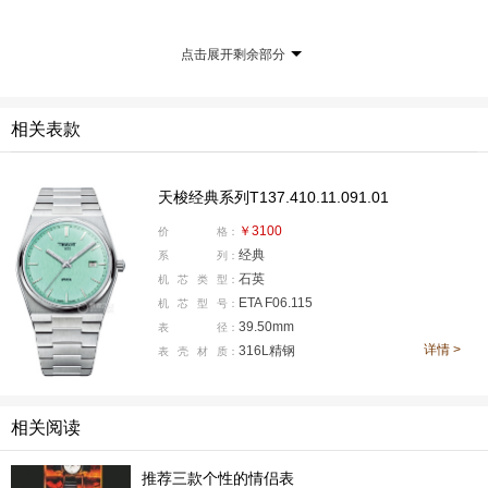
点击展开剩余部分
盘面官方定名英雄蓝，是经过品牌精细调色的独特蓝绿色
相关表款
调，介于清透薄荷蓝与柔和蒂芙尼蓝之间，低饱和不刺
眼，强光下透出细腻冷调光泽，阴天又自带温润雾面质
天梭经典系列T137.410.11.091.01
感，视觉清爽感拉满，宛如酷暑里一口冰镇汽水，瞬间消
￥3100
价
格：
解闷热沉闷。这抹配色不单是视觉装饰，更是天梭献给年
经典
系
列：
轻群体的精神表达，致敬电竞选手敢闯敢拼、突破固有框
石英
机
芯
类
型：
架、不惧挑战的无畏态度。
ETA F06.115
机
芯
型
号：
39.50mm
表
径：
详情 >
316L精钢
表
壳
材
质：
相关阅读
推荐三款个性的情侣表