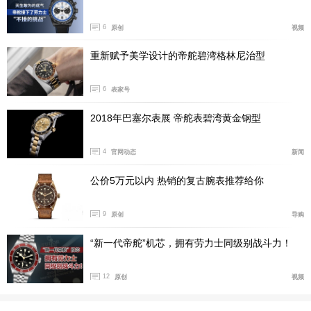
6
原创
视频
重新赋予美学设计的帝舵碧湾格林尼治型
6
表家号
2018年巴塞尔表展 帝舵表碧湾黄金钢型
4
官网动态
新闻
公价5万元以内 热销的复古腕表推荐给你
全新的碧湾陶瓷型腕表延续了碧湾系列更新之后的大
9
原创
导购
部分设计，搭配更加纤细的表冠，整体的也更加纤薄，缩
减至13.55毫米，虽然依然不算薄，但起码降低了。再加
“新一代帝舵”机芯，拥有劳力士同级别战斗力！
上表耳的间距也进行了小幅调整，让整体佩戴起来更加和
谐舒适。
12
原创
视频