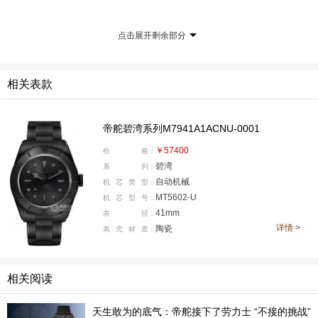
透进来的时候会将表盘呈现出更浅一些的深灰色。而且不
管是指针、时标、还是表盘上的文字都进行了亮黑色的轮
点击展开剩余部分
廓进行勾勒，也就保证了在读取时更好区分时间。
相关表款
帝舵碧湾系列M7941A1ACNU-0001
￥57400
价
格：
碧湾
系
列：
自动机械
机
芯
类
型：
MT5602-U
机
芯
型
号：
41mm
表
径：
详情 >
陶瓷
表
壳
材
质：
时标以及三根指针均大面积涂覆有A级瑞士Super-Lumi
Nova®夜光涂层，得益于涂覆了夜光涂层，所以时标和指
相关阅读
针呈现出来的黑色与表盘的黑色产生明显对比，让读时十
分清晰。当然，也少不了标志性的“雪花”指针。
天生敢为的底气：帝舵接下了劳力士 “不接的挑战”