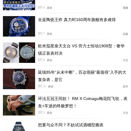
6
原创
视频
全蓝陶瓷王炸 真力时160周年旗舰有多难得
7
原创
品鉴
欧米茄星座天文台 VS 劳力士恒动1908型：奢华
虽然并非完全采用陶瓷，毕竟为了保证工具表的属
级正装表对决
6
性，所以在表背、表冠等部件依然是采用黑色PVD涂层的
原创
文化
316L不锈钢材质，但这也保证了腕表具备有200米的防水
延续85年“从未中断”，百达翡丽“最值得”入手的大
能力。
复杂表，是它
11
原创
技术
环法五冠王同款！ RM X Colnago梅花陀飞轮，表
友+车迷的终极梦想！
3
原创
文化
想要与众不同？不妨试试酒桶型腕表