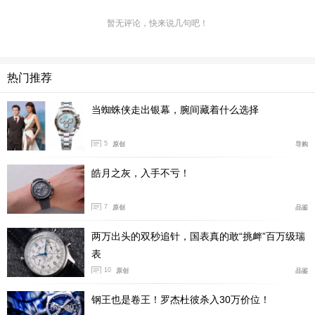
暂无评论，快来说几句吧！
热门推荐
当蜘蛛侠走出银幕，腕间藏着什么选择
5
原创
导购
皓月之灰，入手不亏！
作为碧湾系列自然是延续工具表的属性，虽说陶瓷材
质很容易在面临强冲击的过程中比精钢材质更容易损坏，
7
原创
品鉴
但是陶瓷材质也能保证我们在日常佩戴的过程中腕表以及
表链的表面不会产生划痕。
两万出头的双秒追针，国表真的敢“挑衅”百万级瑞
表
10
原创
品鉴
钢王也是卷王！罗杰杜彼杀入30万价位！