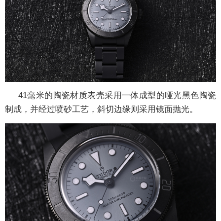
41毫米的陶瓷材质表壳采用一体成型的哑光黑色陶瓷
制成，并经过喷砂工艺，斜切边缘则采用镜面抛光。