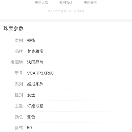
中国大陆
欧洲售价
中国香港
以上为官方媒体公价，仅供参考
珠宝参数
类别：
戒指
品牌：
梵克雅宝
发源地：
法国品牌
型号：
VCARP3XR00
系列：
婚戒系列
性别：
女士
主题：
订婚戒指
颜色：
蓝色
款式：
50