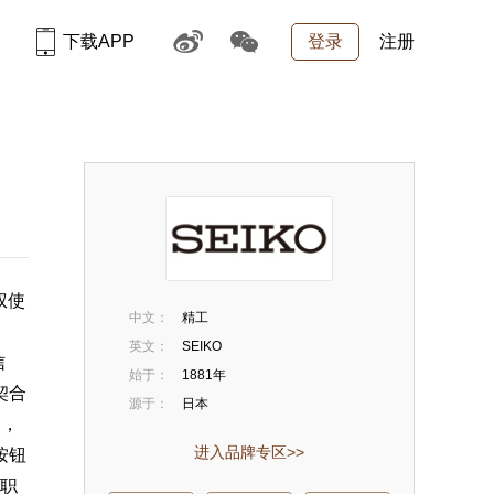
下载APP
登录
注册
权使
中文：
精工
英文：
SEIKO
信
始于：
1881年
契合
源于：
日本
侧，
进入品牌专区>>
按钮
是职