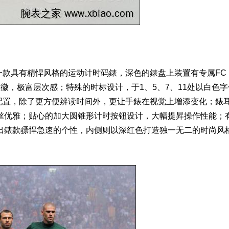
念錶是一款具有精悍风格的运动计时码錶，深色的錶盘上装置有专属FC
的队徽，极富层次感；特殊的时标设计，于1、5、7、11处以白色字
色配置，除了更方便辨读时间外，更让手錶在视觉上增添变化；錶
丝优雅；贴心的加大圆锥形计时按钮设计，大幅提昇操作性能；
出錶款骠悍急速的个性，内侧则以深红色打造独一无二的时尚风