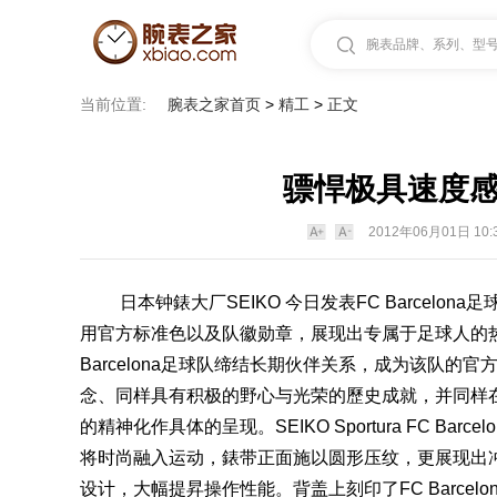
腕表品牌、系列、型号.
当前位置:
腕表之家首页
>
精工
>
正文
骠悍极具速度感
2012年06月01日 10:
日本钟錶大厂
SEIKO
今日发
表
FC Barcelo
用官方标准色以及队徽勋章，展现出专属于足球人的热情
Barcelona足球队缔结长期伙伴关系，成为该队的官方指
念、同样具有积极的野心与光荣的歷史成就，并同样
的精神化作具体的呈现。
SEIKO Sportura
FC Bar
将时尚融入运动，錶带正面施以圆形压纹，更展现出
设计，大幅提昇操作性能。背盖上刻印了FC Barcelon