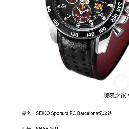
品名 SEIKO Sportura FC Barcelona纪念錶
型号 SNAE75J1