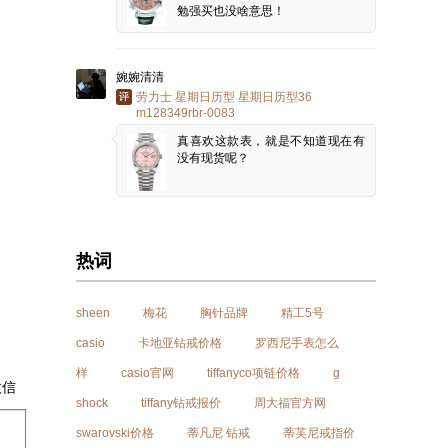
勉强买也没啥意思！
婉婉清清
劳力士 星期日历型 星期日历型36
m128349rbr-0083
真喜欢这款表，就是不知道现在有
没有现货呢？
热词
sheen
梅花
胸针品牌
精工5号
casio
卡地亚钻戒价格
罗西尼手表怎么
样
casio官网
tiffanyco项链价格
g
微信
shock
tiffany钻戒报价
周大福官方网
swarovski价格
蒂凡尼 钻戒
蒂芙尼戒指价