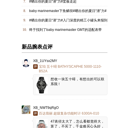
7.
#晒出你的夏日“潜”力#桨板走起
8.
baby marinemaster下鱼鳞坝#晒出你的夏日“潜”力#
9.
#晒出你的夏日“潜”力#入门深度的精工小罐头来报到
10.
终于找到了baby marinemaster GMT的适配表带
新品腕表点评
XB_1UYsx2MY
宝珀 五十噚 BATHYSCAPHE 5000-1110-
B52A
想收一块五十噚，有想出的可以联
系我！
XB_NWT9qRgO
百达翡丽 超级复杂功能时计 6300A-010
47表径太大了，怎么看都觉得大，
算了，不买了，千金难买心头好，