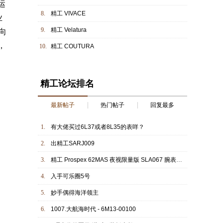
运
8.
精工 VIVACE
业
9.
精工 Velatura
向
，
10.
精工 COUTURA
精工论坛排名
最新帖子
热门帖子
回复最多
1.
有大佬买过6L37或者8L35的表咩？
2.
出精工SARJ009
3.
精工 Prospex 62MAS 夜视限量版 SLA067 腕表点评
4.
入手可乐圈5号
5.
妙手偶得海洋领主
6.
1007.大航海时代 - 6M13-00100