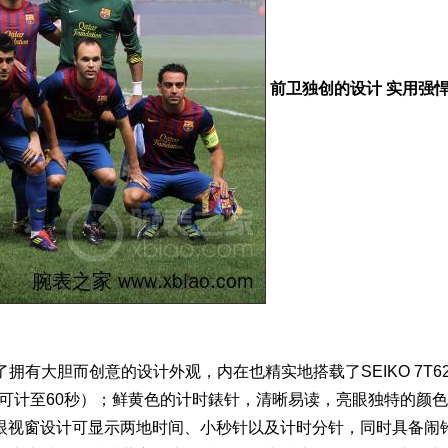
前卫独创的设计 实用强
纪念錶除了拥有大胆而创意的设计外观，内在也精实地搭载了SEIKO 7T6
（可计至60秒）；鲜黄色的计时錶针，清晰易读，亮眼独特的颜
眼视窗设计可显示两地时间、小秒针以及计时分针，同时具备闹