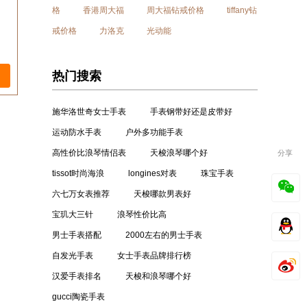
格
香港周大福
周大福钻戒价格
tiffany钻
戒价格
力洛克
光动能
热门搜索
施华洛世奇女士手表
手表钢带好还是皮带好
运动防水手表
户外多功能手表
高性价比浪琴情侣表
天梭浪琴哪个好
分享
tissot时尚海浪
longines对表
珠宝手表
六七万女表推荐
天梭哪款男表好
宝玑大三针
浪琴性价比高
男士手表搭配
2000左右的男士手表
自发光手表
女士手表品牌排行榜
汉爱手表排名
天梭和浪琴哪个好
gucci陶瓷手表