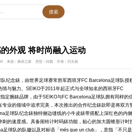
..
的外观 将时尚融入运动
30
来源：腕表之家
类型：转载
作者：刘文丽
na足球队纪念錶，由世界足球赛常胜军西班牙FC Barcelona足球队授
与魅力。SEIKO于2011年起正式与全球知名的西班牙FC
定腕錶品牌，由于SEIKO与FC Barcelona足球队拥有同样的
在专业的领域中追求完美，本次推出的合作纪念錶款即是将双方
celona足球队纪念錶独特侧边缝线的小牛皮錶带搭配上深红色的内
冲刺的速度感。具备闹铃计时码錶功能，贴心的加大圆锥形计时
a足球队的队徽以及对标语「més que un club」，意指「不只