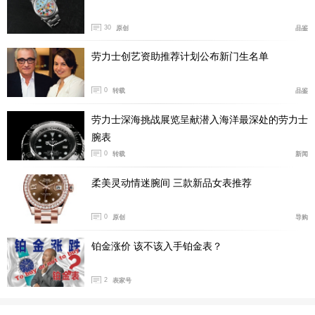
观细节以及对机芯的研究，甚至相关产品的设计。
30
原创
品鉴
劳力士创艺资助推荐计划公布新门生名单
0
转载
品鉴
劳力士深海挑战展览呈献潜入海洋最深处的劳力士
腕表
0
转载
新闻
柔美灵动情迷腕间 三款新品女表推荐
0
原创
导购
铂金涨价 该不该入手铂金表？
2
表家号