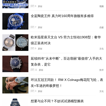
6
原创
视频
全蓝陶瓷王炸 真力时160周年旗舰有多难得
7
原创
品鉴
欧米茄星座天文台 VS 劳力士恒动1908型：奢华
级正装表对决
6
原创
文化
延续85年“从未中断”，百达翡丽“最值得”入手的大
复杂表，是它
11
原创
技术
环法五冠王同款！ RM X Colnago梅花陀飞轮，表
友+车迷的终极梦想！
针对准备入手的朋友，几条良心建议如下：
3
原创
文化
1.现代劳力士运动款蚝式壳型显大，建议腕围16.5-17cm
想要与众不同？不妨试试酒桶型腕表