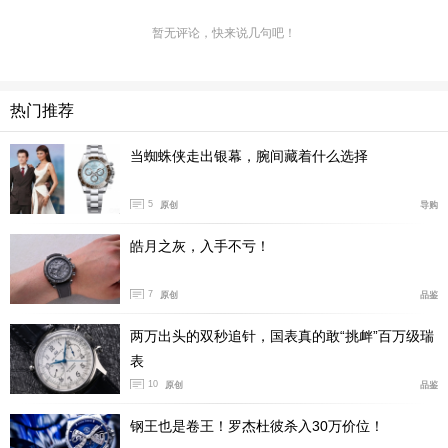
暂无评论，快来说几句吧！
热门推荐
当蜘蛛侠走出银幕，腕间藏着什么选择
潜水员手表架传送门：
5
原创
导购
反观后来，尽管我日常经手的腕表种类更多，参与创作的
皓月之灰，入手不亏！
腕表内容也逐渐涉足收藏趋势，但劳力士这款代表作，仍
然在我心中占据着最重要的位置。
7
原创
品鉴
对我而言，黑水鬼本是终点却成了起点，而对于你，或许
两万出头的双秒追针，国表真的敢“挑衅”百万级瑞
只有让时间来证明。
表
10
原创
品鉴
钢王也是卷王！罗杰杜彼杀入30万价位！