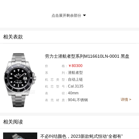
点击展开剩余部分
相关表款
劳力士潜航者型系列M116610LN-0001 黑盘
￥80300
价
格：
潜航者型
系
列：
自动上链
机
芯
类
型：
Cal.3135
机
芯
型
号：
40mm
表
径：
详情 >
904L不锈钢
表
壳
材
质：
回看这份初心与真爱，我仍然为之动容。你能从我给水鬼
相关阅读
拍摄的照片，包括收集的潜航者壁纸等等，感受到我对它
的热爱。不仅如此，热情也蔓延至对表款的历史沿革，外
不必纠结颜色，2023新款蚝式恒动“全都有”