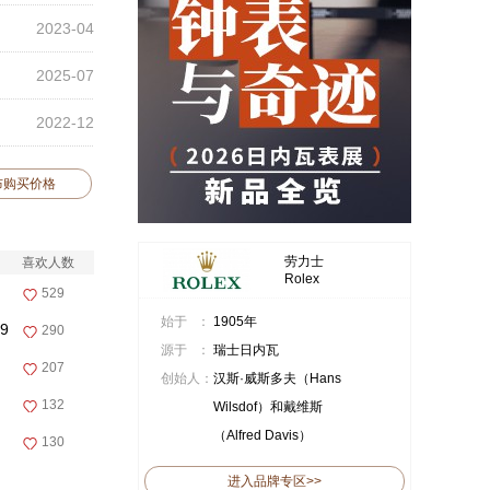
2023-04
2025-07
2022-12
布购买价格
劳力士
喜欢人数
Rolex
529
始于 ：
1905年
9
290
源于 ：
瑞士日内瓦
207
创始人：
汉斯·威斯多夫（Hans
132
Wilsdof）和戴维斯
（Alfred Davis）
130
进入品牌专区>>