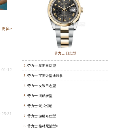
更多>
劳力士 日志型
2.
劳力士 星期日历型
:01:12
3.
劳力士 宇宙计型迪通拿
4.
劳力士 女装日志型
5.
劳力士 潜航者型
6.
劳力士 蚝式恒动
:25:31
7.
劳力士 游艇名仕型
8.
劳力士 格林尼治型II