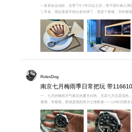
一直喜欢运动款，在带了6-7年日志之后，终于国行购入两
二手表，现在卖表不给白色吊牌了，算是个新规，另外据说保卡又
RolexDog
南京七月梅雨季日常把玩 带1166
一、七月的梅雨天气南京的夏天闷热，尤其七月总是湿热
着我，等着我，那就是我的劳力士潜航者——116610黑水鬼，每