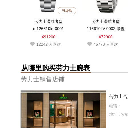
升级款
劳力士潜航者型
劳力士潜航者型
m126610ln-0001
116610LV-0002 绿盘
¥91200
¥72900
12242
人喜欢
45773
人喜欢
从哪里购买劳力士腕表
劳力士销售店铺
劳力士合
电话：
地址：安