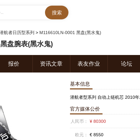
..
潜航者日历型系列
>
M116610LN-0001 黑盘(黑水鬼)
1 黑盘腕表(黑水鬼)
报价
资讯文章
表友作业
论坛
基本信息
潜航者型系列 自动上链机芯 2010
官方媒体公价
人民币：
¥ 80300
欧元：
€ 8550