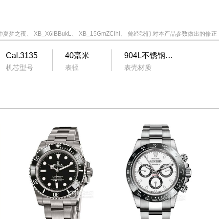
仲夏梦之夜
、
XB_X6lBBukL
、
XB_15GmZCihi
、
曾经我们
对本产品参数做出的修正
Cal.3135
40毫米
904L不锈钢(蚝式钢)
机芯型号
表径
表壳材质