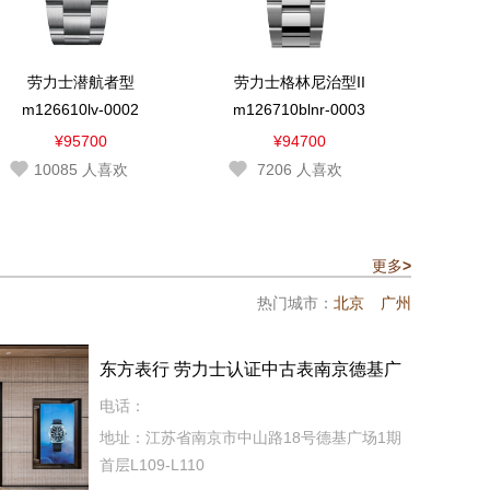
劳力士潜航者型
劳力士格林尼治型II
m126610lv-0002
m126710blnr-0003
¥95700
¥94700
10085
人喜欢
7206
人喜欢
更多
>
热门城市：
北京
广州
东方表行 劳力士认证中古表南京德基广
场
电话：
地址：江苏省南京市中山路18号德基广场1期
首层L109-L110