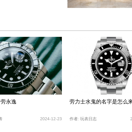
一劳永逸
劳力士水鬼的名字是怎么
涛
2024-12-23
作者: 玩表日志