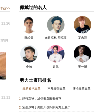
佩戴过的名人
作业>>
 11:26
阮经天
布鲁克林·贝克汉
罗志祥
鸡跑路
姆
金瀚
许凯
王一博
劳力士资讯排名
最新资讯文章
本月最热文章
评论最多文章
 11:11
静待立秋，浅棕表盘腕表推荐
1.
宝嘉尔将于美国开设四家劳力士展厅
2.