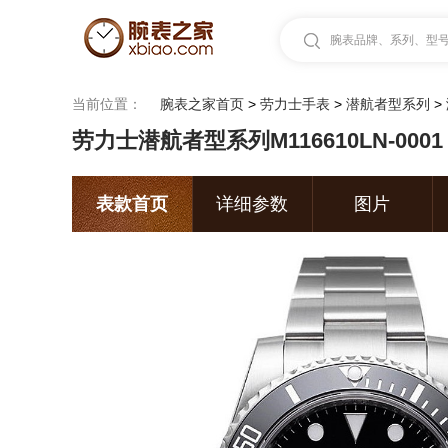
腕表品牌、系列、型号.
当前位置：
腕表之家首页
>
劳力士手表
>
潜航者型系列
>
劳力士潜航者型系列M116610LN-000
表款首页
详细参数
图片