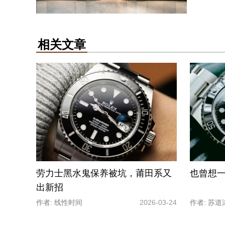
相关文章
劳力士黑水鬼保养被坑，莆田系又
也曾想
出新招
作者: 线性时间
2026-03-24
作者: 苏道