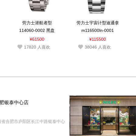
劳力士潜航者型
劳力士宇宙计型迪通拿
114060-0002 黑盘
m116500ln-0001
¥61500
¥115500
17820
人喜欢
38046
人喜欢
肥银泰中心店
徽省合肥市庐阳区长江中路银泰中心