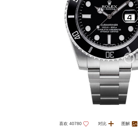
喜欢
40780
对比
图解