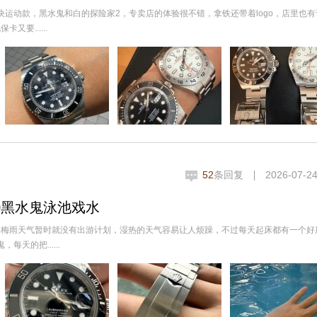
块运动款，黑水鬼和白的探险家2，专卖店的体验很不错，拿铁还带着logo，店里也
要......
52
条回复
2026-07-24
10黑水鬼泳池戏水
，梅雨天气暂时就没有出游计划，湿热的天气容易让人烦躁，不过每天起床都有一个好
天的把......