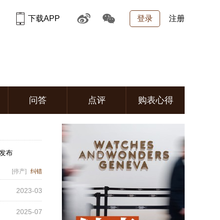
下载APP
登录
注册
问答
点评
购表心得
年发布
[停产]
纠错
2023-03
2025-07