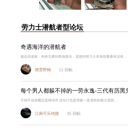
劳力士潜航者型论坛
奇遇海洋的潜航者
最近回老家，闲来无事到商场逛街，晃悠到劳力士本来想看看有没有...
閒雲野鶴
11
回帖
每个男人都躲不掉的一劳永逸-三代有历黑
不得不说表圈总是神话劳 这估计也是劳敢一直涨价的最大原因 ...
江南可乐鸡翅
35
回帖