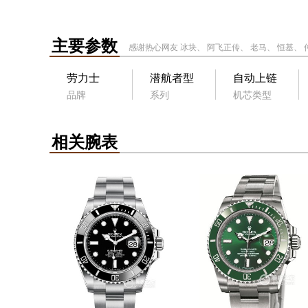
主要参数
感谢热心网友
冰块
、
阿飞正传
、
老马
、
恒基
、
劳力士
潜航者型
自动上链
品牌
系列
机芯类型
相关腕表