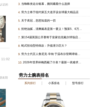
当蜘蛛侠走出银幕，腕间藏着什么选择
3.
有认证的
劳力士将于纽约第五大道开设全球最大精品店
4.
关于表冠，您想知道的一切
5.
拒绝油腻，清爽戴表是第一要义！预算5、6万的进
6.
第154届英国公开赛将于皇家伯克戴尔球场启幕把握时机方能精准致胜
7.
蚝式恒动型特殊款：升值潜力巨大？
8.
劳力士代言人詹尼克·辛纳 于温布尔登网球锦标赛成功卫冕
9.
 11:02
2026年世界杯梅西戴了什表？最新一表难求劳，他真是够潮的！
10.
劳力士腕表排名
朋友陪
系列排行
小系排名
型号排行