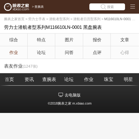
>
查腕表
搜索
腕表之家首页
>
劳力士手表
>
潜航者型系列
>
潜航者日历型系列
>
M116610LN-0001 黑盘(黑水鬼)
劳力士潜航者型系列M116610LN-0001 黑盘腕表
综合
特点
图片
报价
文章
作业
论坛
问答
点评
心得
表友作业
(1247张)
首页
资讯
查腕表
论坛
作业
珠宝
明星
去电脑版
©2018腕表之家 m.xbiao.com