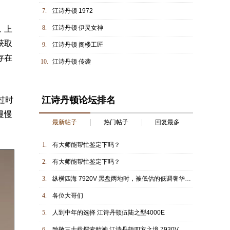
7.
江诗丹顿 1972
8.
江诗丹顿 伊灵女神
，上
获取
9.
江诗丹顿 阁楼工匠
存在
10.
江诗丹顿 传袭
江诗丹顿论坛排名
过时
慢慢
最新帖子
热门帖子
回复最多
1.
有大师能帮忙鉴定下吗？
2.
有大师能帮忙鉴定下吗？
3.
纵横四海 7920V 黑盘两地时，被低估的低调奢华运动钢王
4.
各位大哥们
5.
人到中年的选择 江诗丹顿伍陆之型4000E
6.
致敬三十载探索精神 江诗丹顿四方之境 7930V