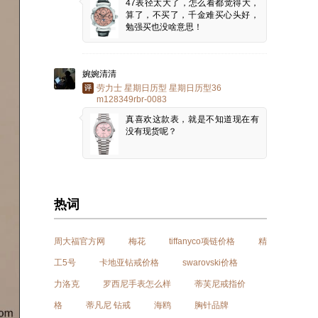
47表径太大了，怎么看都觉得大，
算了，不买了，千金难买心头好，
勉强买也没啥意思！
婉婉清清
劳力士 星期日历型 星期日历型36
m128349rbr-0083
真喜欢这款表，就是不知道现在有
没有现货呢？
热词
周大福官方网
梅花
tiffanyco项链价格
精
工5号
卡地亚钻戒价格
swarovski价格
力洛克
罗西尼手表怎么样
蒂芙尼戒指价
格
蒂凡尼 钻戒
海鸥
胸针品牌