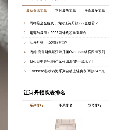
最新资讯文章
本月最热文章
评论最多文章
1.
同样是全金腕表，为何江诗丹顿222更耐看？
2.
超薄与极简：2026两针机芯重返舞台
3.
江诗丹顿 · 七夕甄品推荐
4.
汤姆·克鲁斯佩戴江诗丹顿Overseas纵横四海系列两地时间腕表
5.
我心目中最完美的“纵横四海”终于出现了！
6.
Overseas纵横四海系列自动上链腕表 两款34.5毫米全新款式设计 大胆醒目的绚彩配色 为运动时尚腕表增添温婉柔美的女性特质
江诗丹顿腕表排名
系列排行
小系排名
型号排行