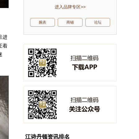
进入品牌专区>>
腕表
商铺
论坛
旦进
证着
迷
江诗丹顿资讯排名