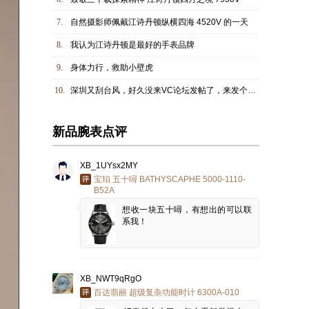
7.
自然摄影师佩戴江诗丹顿纵横四海 4520V 的一天
8.
我认为江诗丹顿是最好的手表品牌
9.
身体力行，救助小壁虎
10.
深圳又刮台风，好久没来VC论坛发帖了，来发个兄弟照吧
新品腕表点评
XB_1UYsx2MY
宝珀 五十噚 BATHYSCAPHE 5000-1110-
B52A
想收一块五十噚，有想出的可以联
系我！
XB_NWT9qRgO
百达翡丽 超级复杂功能时计 6300A-010