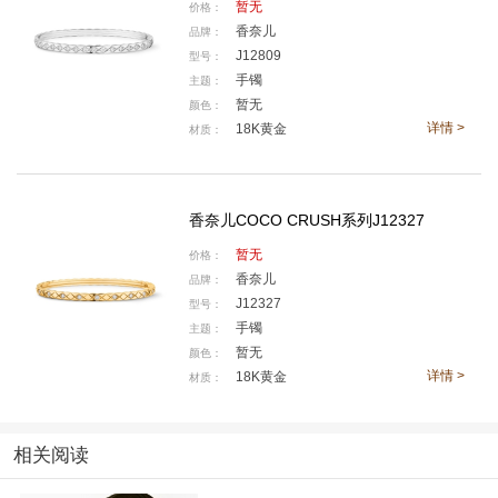
暂无
价格：
香奈儿
品牌：
J12809
型号：
手镯
主题：
暂无
颜色：
详情 >
18K黄金
材质：
香奈儿COCO CRUSH系列J12327
CRUSH 影音厅
暂无
价格：
香奈儿
一个独属于 COCO CRUSH 的世界由此开启：从入口
品牌：
J12327
型号：
处步入
CRUSH 影音厅
，宛如置身于音像店，于此能够欣
手镯
主题：
赏Jamie XX为COCO CRUSH广告影片创作的音乐“I
暂无
颜色：
T’S SO GOOD”，聆听COCO CRUSH风格指南；从COC
详情 >
18K黄金
材质：
O CRUSH街区广场走进
CRUSH沙龙
，通过妆扮指尖与
虚拟试戴作品，尽情感受叠戴的乐趣；
相关阅读