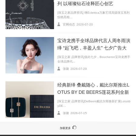
列 以璀璨钻石诠释匠心创艺
CRUSH 游戏厅
[珠宝之家品牌资讯] 继Eclettica万象艺境高级珠宝系列
惊艳亮相...
官网动态
2026-07-20
宝诗龙携手全球品牌代言人周冬雨演
绎 “起飞吧，丰盈人生” 七夕广告大
片
[珠宝之家 品牌资讯]值此七夕，Boucheron宝诗龙携手
全球品牌代...
张璐
2026-07-29
经典新绎 叠戴随心，戴比尔斯推出L
OTUS BY DE BEERS莲花系列全新
臻作
[珠宝之家 品牌资讯]DeBeers戴比尔斯焕新扩展Lotusb
yDE...
张璐
2026-07-15
加载更多