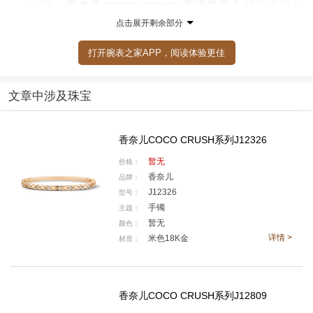
今夏，
香奈儿COCO CRUSH高级珠宝之约
将遇见的
点击展开剩余部分
故事带到北京，以别具一格的方式，呈现 COCO CRUS
H 系列作品的灵感起源、设计风格、叠戴艺术及灵动趣
打开腕表之家APP，阅读体验更佳
致。COCO CRUSH 高级珠宝系列作品刚柔并济，简洁
而饱满，圆润且不失利落。设计灵感源于自1955 年起成
文章中涉及珠宝
为香奈儿经典元素的菱格纹图案，作品弧形表面上彼此
交错的线条，呼应着那些生命中注定的遇见。
香奈儿COCO CRUSH系列J12326
暂无
价格：
香奈儿
品牌：
J12326
型号：
手镯
主题：
暂无
颜色：
详情 >
米色18K金
材质：
香奈儿COCO CRUSH系列J12809