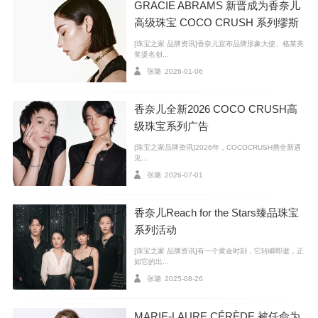
GRACIE ABRAMS 新晋成为香奈儿
高级珠宝 COCO CRUSH 系列缪斯
[珠宝之家 品牌资讯]香奈儿宣布品牌形象大使、格莱美
奖提名创...
张璐
2026-01-06
香奈儿全新2026 COCO CRUSH高
级珠宝系列广告
[珠宝之家品牌资讯]2026年，COCOCRUSH携全新遇
见...
张璐
2026-07-01
香奈儿Reach for the Stars臻品珠宝
系列活动
[珠宝之家 品牌资讯]有一个黄金时刻，它转瞬即逝，正
如它的出...
张璐
2025-08-26
著名的法国艺术家YOANN BOURGEOIS及YOANN BOURGEOIS A
RT COMPANY倾情呈献“遇见的故事”
MARIE-LAURE CÉRÈDE 被任命为