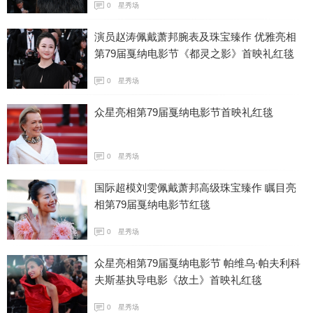
0
星秀场
演员赵涛佩戴萧邦腕表及珠宝臻作 优雅亮相
第79届戛纳电影节《都灵之影》首映礼红毯
0
星秀场
众星亮相第79届戛纳电影节首映礼红毯
0
星秀场
国际超模刘雯佩戴萧邦高级珠宝臻作 瞩目亮
相第79届戛纳电影节红毯
0
星秀场
众星亮相第79届戛纳电影节 帕维乌·帕夫利科
夫斯基执导电影《故土》首映礼红毯
0
星秀场