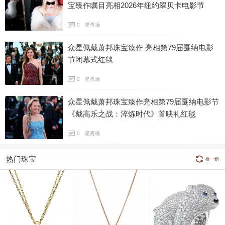
宝臻作瞩目亮相2026年纽约翠贝卡电影节
0
星秀场
众星佩戴萧邦珠宝臻作 亮相第79届戛纳电影
节闭幕式红毯
0
星秀场
众星佩戴萧邦珠宝臻作亮相第79届戛纳电影节
《戴高乐之战：淬炼时代》首映礼红毯
0
星秀场
热门珠宝
换一组