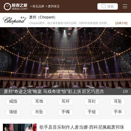
>
珠宝品牌
>
萧邦珠宝
搜索
萧邦（Chopard）
Chopard萧邦，瑞士著名腕表与珠宝品牌，1860年由路易斯·尤利斯·萧邦（Louis- Ulys...
[品牌介绍]
萧邦“奇迹之境”晚宴 马戏奇境“惊”彩上演 匠艺巧思共
1/3
谱华章
戒指
耳饰
耳环
耳钉
耳坠
项链
吊坠
手镯
手链
手串
歌手及音乐制作人麦当娜·西科尼佩戴萧邦珠