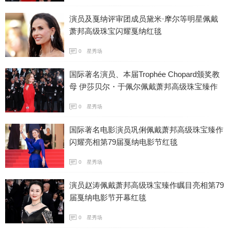
演员及戛纳评审团成员黛米·摩尔等明星佩戴
萧邦高级珠宝闪耀戛纳红毯
0
星秀场
国际著名演员、本届Trophée Chopard颁奖教
母 伊莎贝尔・于佩尔佩戴萧邦高级珠宝臻作
优雅亮相第79届戛纳电影节红毯
0
星秀场
国际著名电影演员巩俐佩戴萧邦高级珠宝臻作
闪耀亮相第79届戛纳电影节红毯
0
星秀场
演员赵涛佩戴萧邦高级珠宝臻作瞩目亮相第79
届戛纳电影节开幕红毯
0
星秀场