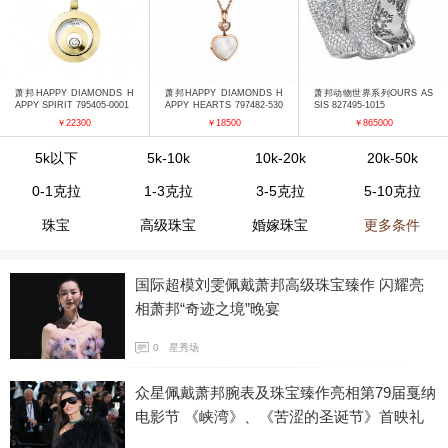
萧邦HAPPY DIAMONDS H
萧邦HAPPY DIAMONDS H
萧邦动物世界系列OURS AS
APPY SPIRIT 795405-0001
APPY HEARTS 797482-530
SIS 827495-1015
1
￥22300
￥18500
￥865000
5k以下
5k-10k
10k-20k
20k-50k
0-1克拉
1-3克拉
3-5克拉
5-10克拉
珠宝
高级珠宝
婚嫁珠宝
更多条件
国际超模刘雯佩戴萧邦高级珠宝臻作 闪耀亮
相萧邦“奇迹之境”晚宴
0
星秀场
众星佩戴萧邦腕表及珠宝臻作亮相第79届戛纳
电影节 《峡湾》、《苦涩的圣诞节》首映礼
红毯