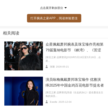
耳环以轻盈灵动的芭蕾舞裙为灵感，以符合Chopard
点击展开剩余部分
萧邦可持续发展理念的白18K金或玫瑰色18K金打造，镶
嵌逾3.5克拉梨形及明亮式切割钻石，如同共舞的舞伴般
打开腕表之家APP，阅读体验更佳
轻盈交错，流转优雅光韵。与之辉映的吊坠项链延续交
织错落的设计语言，同样以符合Chopard萧邦可持续发展
相关阅读
和社会责任理念的白18K金或玫瑰色18K金制成，镶嵌逾
众星佩戴萧邦腕表及珠宝臻作亮相第
2.5克拉璀璨钻石，随光影流转勾勒翩跹韵律，如钻时诗
79届戛纳电影节 《峡湾》、《苦涩
翩系列所有臻作一般，每件臻作皆是光与美的动人协
的圣诞节》首映礼红毯
奏。
[珠宝之家 品牌资讯]2026年5月18日至5月19日，众
星...
张璐
2026-05-21
L’Heure du Diamant钻时诗翩系列：
凝蕴Chopard萧邦匠心灵魂，缔造独一无二珠宝臻作
演员咏梅佩戴萧邦珠宝臻作 优雅演
绎2025年中国金鸡百花电影节提名者
荣誉大片
[珠宝之家 品牌资讯]凭借《出走的决心》提名最佳女主
角的演员...
Estelle
2025-12-04