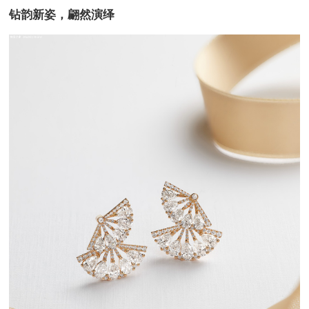
钻韵新姿，翩然演绎