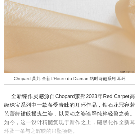
Chopard 萧邦 全新L’Heure du Diamant钻时诗翩系列 耳环
全新臻作灵感源自Chopard萧邦2023年Red Carpet高
级珠宝系列中一款备受青睐的耳环作品，钻石花冠宛若
芭蕾舞裙般摇曳生姿，以灵动之姿诠释纯粹轻盈之美。
如今，这一设计精髓复现于新作之上，翩然化作全新耳
环及一条与之辉映的吊坠项链。