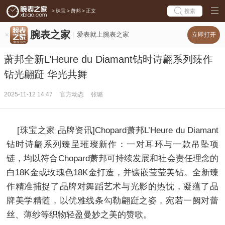
>
珠宝
>
萧邦
>
正文
搜索
腕表之家
爱表就上腕表之家
立即打开
萧邦全新L’Heure du Diamant钻时诗翩系列臻作
钻光翩跹 华光共舞
2025-11-12 14:47
官方动态
张璐
[珠宝之家 品牌资讯]Chopard萧邦L’Heure du Diamant
钻时诗翩系列臻呈璀璨新作：一对耳环与一款吊坠项
链，均以符合Chopard萧邦可持续发展和社会责任理念的
白18K金或玫瑰色18K金打造，并镶嵌莹莹美钻。全新臻
作精准捕捉了品牌对舞蹈艺术与光影的热忱，凝蕴了品
牌美学精髓，以优雅线条勾勒翩跹之姿，宛若一阙对蕾
丝、薄纱等织物轻盈曼妙之美的赞歌。