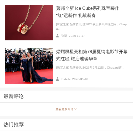
萧邦全新 Ice Cube系列珠宝臻作
“红”运新作 礼献新春
[珠宝之家 品牌资讯]值2026农历新年来临之际，Chop
a...
张璐
2025-12-17
熠熠群星亮相第79届戛纳电影节开幕
式红毯 耀启璀璨华章
[珠宝之家 品牌资讯]2026年5月12日，Chopard萧...
Estelle
2026-05-18
最新评论
查看更多评论
热门推荐