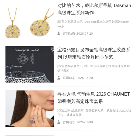
对比的艺术，戴比尔斯呈献 Talisman
高级珠宝系列新作
[珠宝之家品牌资讯] DeBeers戴比尔斯呈献四款Talism
an系...
Chopard 萧邦 全新L’Heure du Diamant钻时诗翩系列 项链
官网动态
2026-07-20
L’ Heure du Diamant钻时诗翩系列作品以当代设计演
宝格丽耀目发布全钻高级珠宝胶囊系
绎经典，以独特风格诠释品牌精髓，凝聚了卡尔·舍费尔
列 以璀璨钻石诠释匠心创艺
先生（Karin Scheufele）和卡琳女士（Karl）的远见卓
[珠宝之家品牌资讯] 继Eclettica万象艺境高级珠宝系列
识，融汇家族世代传承的钻石镶嵌工艺，成就非凡之
惊艳亮相...
官网动态
2026-07-20
作。
技术规格
寻香入境 气韵生息 2026 CHAUMET
闻香撷芳高定珠宝套系
[珠宝之家 品牌新闻] 自然包罗万象，从遥远之境至天地
尽头，处处皆是壮...
官网动态
2026-07-08