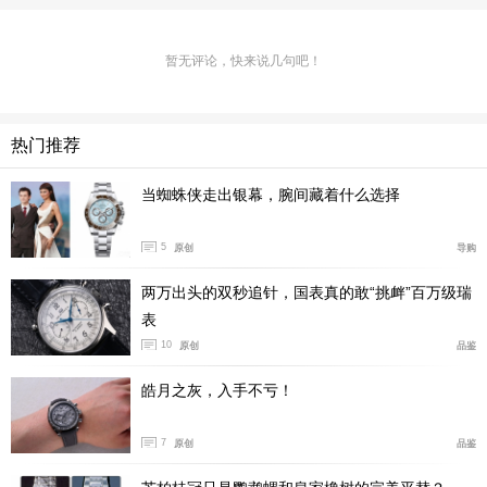
暂无评论，快来说几句吧！
热门推荐
A：
创新和精准。
创新，毫无疑问是非常核心的一点，精
当蜘蛛侠走出银幕，腕间藏着什么选择
准当然也同样重要。因为精准其实正是万国作为一个品牌
最初的出发点，也是我们一步步建立品牌传统和历史积淀
5
原创
导购
的基础。自创立之初，万国的机芯就以精准和高品质而闻
两万出头的双秒追针，国表真的敢“挑衅”百万级瑞
名。对于品牌来说，理解自己的根源非常重要，而这个根
表
源就是高质量的机芯，以及对极高精准度的追求。在很久
10
原创
品鉴
之前，我们就已在经典系列中搭载复杂功能。这也是我们
的飞行员腕表、工程师腕表声名远扬的原因。所以如果要
皓月之灰，入手不亏！
谈万国的品牌精神，创新当然非常重要，但精准同样是不
7
原创
品鉴
可分割的一部分。它们不是彼此独立的，而是共同构成了
万国从历史走到今天的基础。