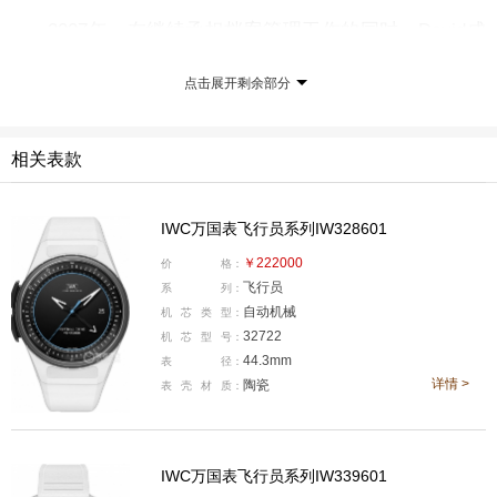
2007年，在继续承担档案管理工作的同时，David成
为万国表博物馆助理馆长。2010年，他进一步担任博物馆
点击展开剩余部分
馆长、部门经理及博物馆团队执行经理，全面参与博物馆
的运营、策展、资料保存与教育体系建设。
相关表款
IWC万国表飞行员系列IW328601
￥222000
价
格：
飞行员
系
列：
自动机械
机
芯
类
型：
32722
机
芯
型
号：
44.3mm
表
径：
详情 >
陶瓷
表
壳
材
质：
万国表博物馆位于莱茵河畔，自2007年6月开放以
IWC万国表飞行员系列IW339601
来，馆内收藏并展出230多件经过精心挑选的展品。它并