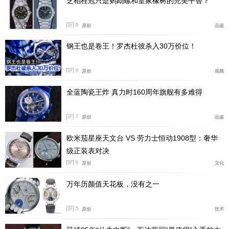
芝柏桂冠只是鹦鹉螺和皇家橡树的完美平替？
9
原创
品鉴
钢王也是卷王！罗杰杜彼杀入30万价位！
6
原创
视频
全蓝陶瓷王炸 真力时160周年旗舰有多难得
7
原创
品鉴
欧米茄星座天文台 VS 劳力士恒动1908型：奢华
2. Q：万国表的几个核心系列，也经历多次改款，也有过
级正装表对决
很多创新，但现在它们也又回归到了历史上最经典的设计
6
原创
文化
语言。您如何看待这种设计演变，这种既向前迈进又回归
万年历颜值天花板，没有之一
本源的循环？
5
原创
技术
A：正如你所说，这是自然的发展循环。但结合本次钟表
展的新品来看，我认为万国正在迈入全新的阶段。比如这