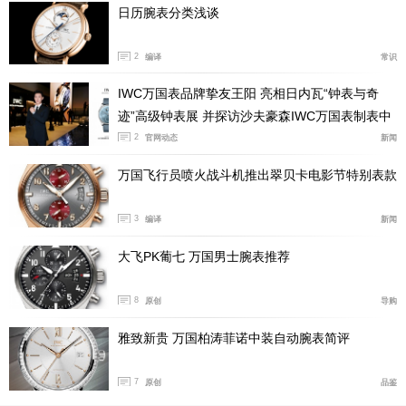
作，但更打动他的，或许是帮助人们重新发现一枚腕表背
日历腕表分类浅谈
后独特故事的过程。每一枚表都可能对应着一个时代、一
项技术选择、一段个人记忆，甚至是一段家族传承。而博
2
编译
常识
物馆馆长的工作，正是将这些散落在时间中的线索重新整
IWC万国表品牌挚友王阳 亮相日内瓦“钟表与奇
理出来，让它们被看见、被理解，也被继续传递下去。
迹”高级钟表展 并探访沙夫豪森IWC万国表制表中
心
2
官网动态
新闻
带着这些关于品牌档案、博物馆建设以及历史传承的
问题，我们在日内瓦“钟表与奇迹”现场，与David展开了
万国飞行员喷火战斗机推出翠贝卡电影节特别表款
一次面对面的交流。接下来，就让我们一起听听这位馆
长，是如何理解品牌过去、现在与未来的。
3
编译
新闻
大飞PK葡七 万国男士腕表推荐
1. Q：如果用几个关键词来形容万国这个品牌，您会选择
什么？
8
原创
导购
雅致新贵 万国柏涛菲诺中装自动腕表简评
7
原创
品鉴