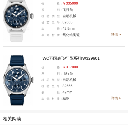
￥335000
不只是一个展示古董腕表的空间，更承担着连接品牌历史
价
格：
飞行员
系
列：
与公众体验的角色，在David和团队的规划下，博物馆的
自动机械
机
芯
类
型：
使命逐渐变得清晰：通过展览、档案与教育内容，让参观
82665
机
芯
型
号：
者在了解制表工艺与品牌发展脉络的同时，真正与万国建
42.9mm
表
径：
详情 >
氧化锆陶瓷
表
壳
材
质：
立情感上的联系。
IWC万国表飞行员系列IW329601
￥317000
价
格：
飞行员
系
列：
自动机械
机
芯
类
型：
82665
机
芯
型
号：
42mm
表
径：
详情 >
精钢
表
壳
材
质：
相关阅读
对于David来说，讲述万国的历史当然是他的日常工