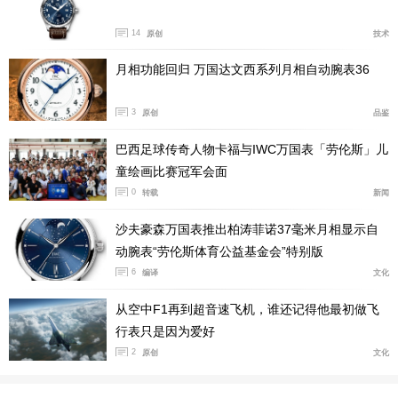
产品型号:PAM01733
14
原创
技术
国内公价:￥85900
腕表直径:44毫米
月相功能回归 万国达文西系列月相自动腕表36
机芯类型:手动机械
机芯型号:P.5000
3
原创
品鉴
表壳材质:Brunito精钢
巴西足球传奇人物卡福与IWC万国表「劳伦斯」儿
防水深度:300米
童绘画比赛冠军会面
表款详情：
https://www.xbiao.com/panerai/105550/
0
转载
新闻
腕表点评：
作为庐米诺经典八日链款式，44mm复古Bruni
沙夫豪森万国表推出柏涛菲诺37毫米月相显示自
to做旧精钢表壳搭配标志性表冠护桥，炭灰简约盘面自带
动腕表“劳伦斯体育公益基金会”特别版
6
复古军表质感，辨识度拉满。内部搭载P.5000手动自产机
编译
文化
芯，21600次/小时振频，双发条盒设计直接拉满至192小
从空中F1再到超音速飞机，谁还记得他最初做飞
时八日超长动储。全表300米防水，一周只需手动上链一
行表只是因为爱好
次，哪怕接连多日搁置不戴也不易停走，偏爱大表径复古
2
原创
文化
工装风、懒得频繁上链的表友可以优先选择。