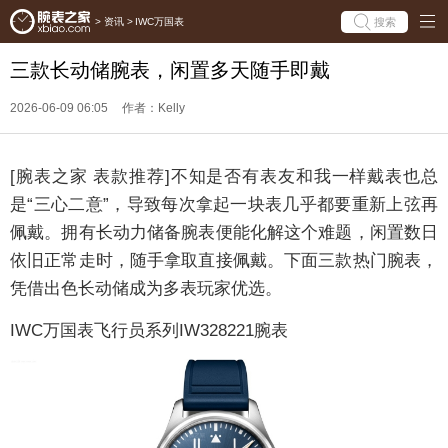
搜索
>
资讯
>
IWC万国表
三款长动储腕表，闲置多天随手即戴
2026-06-09 06:05
作者：Kelly
[腕表之家 表款推荐]不知是否有表友和我一样戴表也总
是“三心二意”，导致每次拿起一块表几乎都要重新上弦再
佩戴。拥有长动力储备腕表便能化解这个难题，闲置数日
依旧正常走时，随手拿取直接佩戴。下面三款热门腕表，
凭借出色长动储成为多表玩家优选。
IWC万国表飞行员系列IW328221腕表