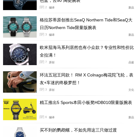
色蓝，云50”陶瓷腕表
2
编译
新品
格拉苏蒂原创推出SeaQ Northern Tide和SeaQ大
日历Northern Tide限量版腕表
3
编译
新品
欧米茄海马系列居然也有小众款？专业性和性价比
全拉满！
7
原创
品鉴
环法五冠王同款！ RM X Colnago梅花陀飞轮，表
友+车迷的终极梦想！
3
原创
文化
精工推出5 Sports本田小板凳HDB010限量版腕表
6
编译
新品
买不到的鹦鹉螺，不如先用这三只做过渡