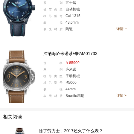
五十噚
系
列：
需求。腕表搭载宝珀自产1315自动机芯，硅游丝加持抗磁
自动机械
机
芯
类
型：
性能出众，同样拥有120小时也就是五天长效动储。周末
Cal.1315
机
芯
型
号：
摘表闲置，过完小长假再度佩戴依旧正常走时，不用反复
43.6mm
表
径：
上链对多表收藏玩家格外友好，航海帆布表带也让腕表休
详情 >
陶瓷
表
壳
材
质：
闲氛围感拉满。
沛纳海庐米诺系列PAM01733腕表
沛纳海庐米诺系列PAM01733
￥85900
价
格：
庐米诺
系
列：
手动机械
机
芯
类
型：
P.5000
机
芯
型
号：
44mm
表
径：
详情 >
Brunito精钢
表
壳
材
质：
相关阅读
除了劳力士，2017还火了什么表？