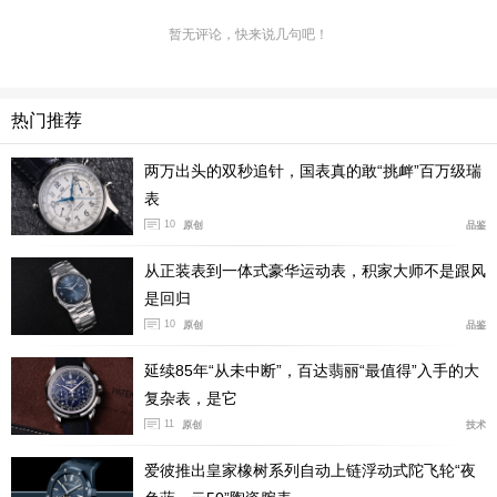
总结：
从通勤飞行员、专业潜水表到复古军表风格全覆
暂无评论，快来说几句吧！
盖，三款腕表依靠强悍长动力解决频繁上链的困扰，不管
是日常通勤还是多表收藏轮换，都能轻松适配各类佩戴需
求。（图/文 腕表之家 Kelly）
热门推荐
两万出头的双秒追针，国表真的敢“挑衅”百万级瑞
表
10
原创
品鉴
从正装表到一体式豪华运动表，积家大师不是跟风
是回归
10
原创
品鉴
延续85年“从未中断”，百达翡丽“最值得”入手的大
复杂表，是它
11
原创
技术
爱彼推出皇家橡树系列自动上链浮动式陀飞轮“夜