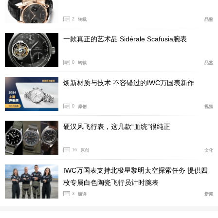
的尺寸。尤其是工程师系列本身带有比较强的金属结构
感，太厚反而会显得很笨重。现在这个比例相对平衡，既
2
转载
品鉴
保留了运动钢表该有的存在感，也不会影响日常佩戴。
一款真正的艺术品 Sidérale Scafusia腕表
0
转载
品鉴
焕新材质与技术 不容错过的IWC万国表新作
0
原创
视频
硬汉风飞行表，这几款“血统”很纯正
16
原创
文化
IWC万国表支持北极星黎明太空探索任务 提供四
钛金属版本
枚专属白色陶瓷飞行员计时腕表
3
编译
新闻