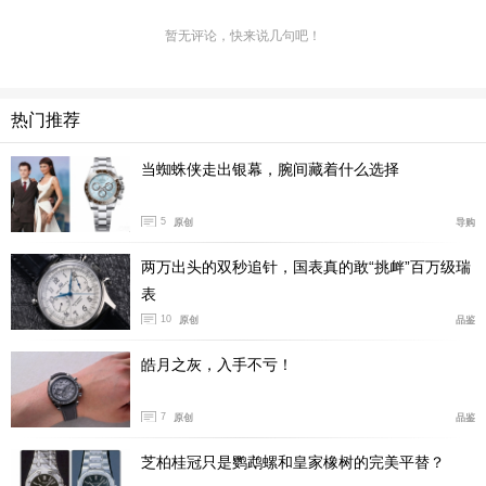
暂无评论，快来说几句吧！
热门推荐
当蜘蛛侠走出银幕，腕间藏着什么选择
5
原创
导购
精钢版本的不同颜色表盘
两万出头的双秒追针，国表真的敢“挑衅”百万级瑞
外观上最吸引人的，当然还是这块蓝色表盘。在2023
表
年的日内瓦表展上，万国就推出了以杰罗·尊达在1970年
10
原创
品鉴
代设计的工程师SL腕表为原型的全新工程师，其中就有钛
皓月之灰，入手不亏！
金属版本，以及黑、白、海蓝色三种不同表盘的精钢版
本。而这枚万国蓝，则是后续推出的版本，更加丰富了万
7
原创
品鉴
国表盘的颜色。
芝柏桂冠只是鹦鹉螺和皇家橡树的完美平替？