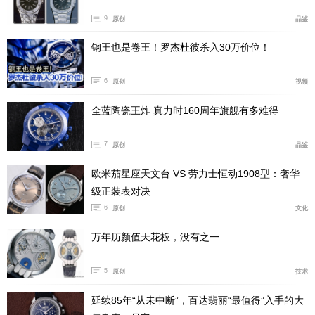
9
原创
品鉴
钢王也是卷王！罗杰杜彼杀入30万价位！
6
原创
视频
全蓝陶瓷王炸 真力时160周年旗舰有多难得
7
原创
品鉴
表盘上带有工程师系列标志性的网格纹理，让表盘在
欧米茄星座天文台 VS 劳力士恒动1908型：奢华
不同光线下有层次变化。指针、时标和日期窗口方面，这
级正装表对决
6
枚表还是走万国一贯的清晰路线。
原创
文化
万年历颜值天花板，没有之一
5
原创
技术
延续85年“从未中断”，百达翡丽“最值得”入手的大