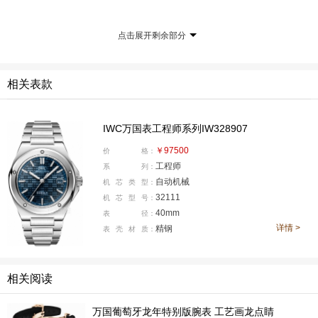
点击展开剩余部分
相关表款
IWC万国表工程师系列IW328907
￥97500
价
格：
工程师
系
列：
而我们今天要看的这枚蓝盘工程师，也采用一体式精
自动机械
机
芯
类
型：
钢表链，线条处理得更干净，佩戴起来也更现代。表圈也
32111
机
芯
型
号：
40mm
表
径：
是这枚表很有辨识度的地方。它不是普通圆润的光面表
详情 >
精钢
表
壳
材
质：
圈，而是带有五颗螺丝固定的设计，也给整枚表增加了不
少工业味。表圈、表壳、表链之间有拉丝和抛光的交替处
理，光线扫过去的时候，金属表面会有不同的明暗变化。
相关阅读
腕表表径40毫米，厚度10.7毫米，是男表里非常舒服
万国葡萄牙龙年特别版腕表 工艺画龙点睛