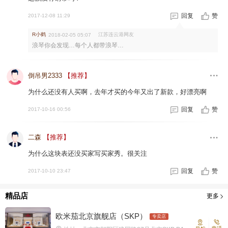
回复
赞
2017-12-08 11:29
R小鹤
江苏连云港网友
2018-02-05 05:07
浪琴你会发现…每个人都带浪琴…
倒吊男2333
【推荐】
为什么还没有人买啊，去年才买的今年又出了新款，好漂亮啊
回复
赞
2017-10-16 00:56
二森
【推荐】
为什么这块表还没买家写买家秀。很关注
回复
赞
2017-10-10 23:47
精品店
更多
欧米茄北京旗舰店（SKP）
专卖店