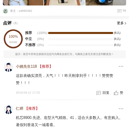
58
表主：zd990382
点评
更多
（
8
）
推荐
(100%)
(8人)
100%
中立
(0%)
(0人)
推荐指数
不推荐
(0%)
(0人)
提示：留言中所有交易相关信息均为网友自发行为，与腕表之家无关请注意判断真伪！
小姚先生118
【推荐】
这款表确实漂亮，大气！！！昨天刚拿到手！！！！赞赞赞
赞！！！
回复
赞
2019-09-12 17:25
仁师
【推荐】
机芯8900.先进。造型大气精致。41，适合大多数人。有意购入。
暑假到香港又一城看看。