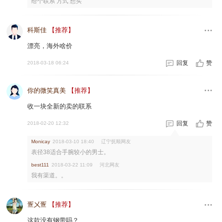
给个联系 方式 想买
科斯佳
【推荐】
漂亮，海外啥价
回复
赞
2018-03-18 06:24
你的微笑真美
【推荐】
收一块全新的卖的联系
回复
赞
2018-02-20 12:32
辽宁抚顺网友
Monicay
2018-03-10 18:40
表径38适合手腕较小的男士。
河北网友
best111
2018-03-22 11:09
我有渠道。。
疍㐅疍
【推荐】
这款没有钢带吗？