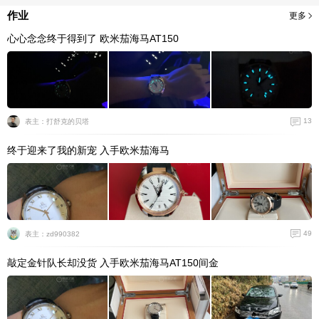
作业
更多
心心念念终于得到了 欧米茄海马AT150
13
表主：打舒克的贝塔
终于迎来了我的新宠 入手欧米茄海马
49
表主：zd990382
敲定金针队长却没货 入手欧米茄海马AT150间金