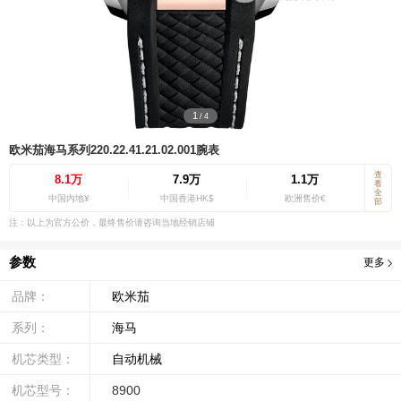
1
/
4
欧米茄海马系列220.22.41.21.02.001腕表
查
8.1万
7.9万
1.1万
看
全
中国内地¥
中国香港HK$
欧洲售价€
部
注：以上为官方公价，最终售价请咨询当地经销店铺
参数
更多
品牌：
欧米茄
系列：
海马
机芯类型：
自动机械
机芯型号：
8900