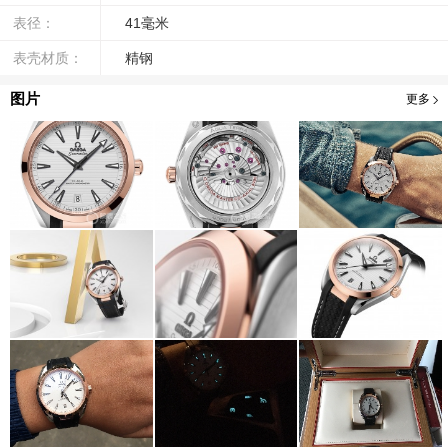
表径：
41毫米
表壳材质：
精钢
图片
更多