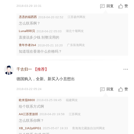
回复
赞
2018-03-29 10:31
丞丞的福西西
江苏扬州网友
2018-04-20 02:52
怎么联系啊？
Luna咩咩贝
湖北十堰网友
2018-04-22 05:03
直接说多少钱 别整没用的
青年作者2b4
广东珠海网友
2018-05-21 10:20
知道现在香港什么价格吗？
千古归一
【推荐】
德国购入，全新。新买入小丑想出
回复
赞
2018-03-22 05:24
欧米茄8800
福建网友
2018-03-25 09:45
给个联系方式啊
AA江苏景游郑
江苏网友
2018-04-20 19:58
怎么联系你啊？
青海海北藏族自治州网友
XB_1IA2p6PG1
2025-05-07 19:33