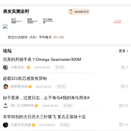
表友实测走时
davide113
机芯
摆频
动力储备
8900
25200
60
经过
11
次校对（
5
天）平均每天
快
0.6
秒
论坛
更多
完美的邦德手表？Omega Seamaster300M
小桥流水~
3
2026-08-04
欧米茄
超霸321机芯感觉有异响
喧哗爱你米
3
2026-08-03
欧米茄
始于星座，过渡日志，止于海马#我的海马周末#
XB_1LYifW6Pk
10
2026-08-03
欧米茄
非常特别的大日历大三针碟飞 复古正装味十足
江南可乐鸡翅
11
2026-08-03
欧米茄