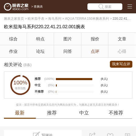
>
查腕表
搜索
腕表之家首页
>
欧米茄手表
>
海马系列
>
AQUA TERRA 150米腕表系列
>
220.22.41.21.02.001
欧米茄海马系列220.22.41.21.02.001腕表
综合
特点
图片
报价
文章
作业
论坛
问答
点评
心得
相关评论
我来写点评
(8条)
推荐
(100%)
(8人)
100%
中立
(0%)
(0人)
推荐指数
不推荐
(0%)
(0人)
提示：留言中所有交易相关信息均为网友自发行为，与腕表之家无关请注意判断真伪！
最新
推荐
中立
不推荐
写评论