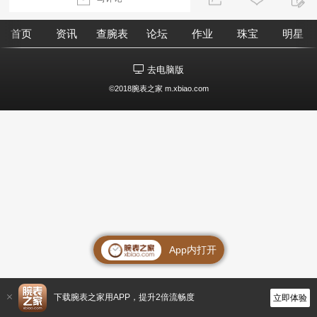
首页
资讯
查腕表
论坛
作业
珠宝
明星
去电脑版
©2018腕表之家 m.xbiao.com
App内打开
下载腕表之家用APP，提升2倍流畅度
立即体验