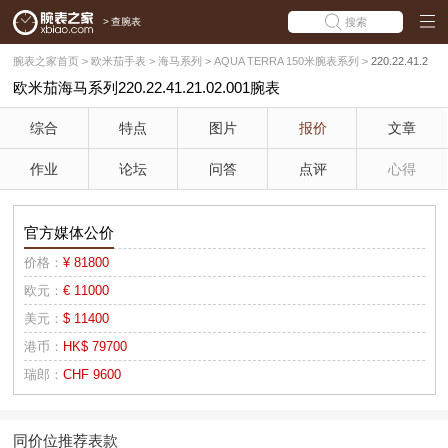
>
查腕表
搜索
腕表之家首页
>
欧米茄手表
>
海马系列
>
AQUA TERRA 150米腕表系列
>
220.22.41.2
欧米茄海马系列220.22.41.21.02.001腕表
1.02.001
综合
特点
图片
报价
文章
作业
论坛
问答
点评
心得
官方媒体公价
价格：
¥ 81800
欧元：
€ 11000
美元：
$ 11400
港币：
HK$ 79700
瑞郎：
CHF 9600
同价位推荐表款