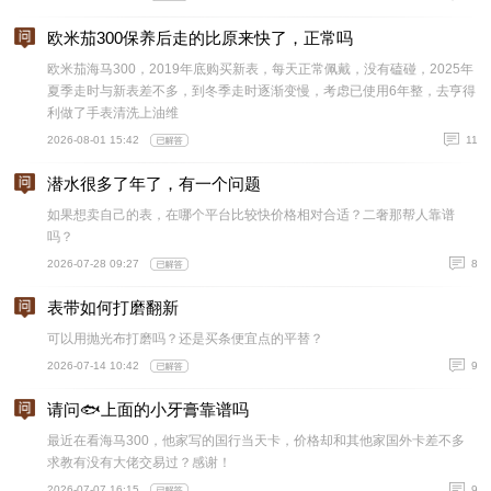
欧米茄300保养后走的比原来快了，正常吗
欧米茄海马300，2019年底购买新表，每天正常佩戴，没有磕碰，2025年
夏季走时与新表差不多，到冬季走时逐渐变慢，考虑已使用6年整，去亨得
利做了手表清洗上油维
2026-08-01 15:42
11
潜水很多了年了，有一个问题
如果想卖自己的表，在哪个平台比较快价格相对合适？二奢那帮人靠谱
吗？
2026-07-28 09:27
8
表带如何打磨翻新
可以用抛光布打磨吗？还是买条便宜点的平替？
2026-07-14 10:42
9
请问🐟上面的小牙膏靠谱吗
最近在看海马300，他家写的国行当天卡，价格却和其他家国外卡差不多
求教有没有大佬交易过？感谢！
2026-07-07 16:15
9