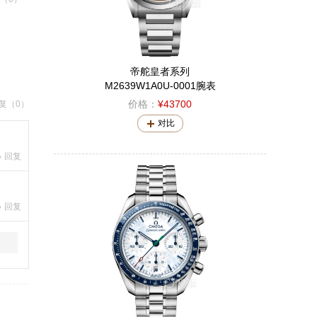
帝舵皇者系列
M2639W1A0U-0001腕表
价格：
¥43700
复（0）
对比
回复
回复