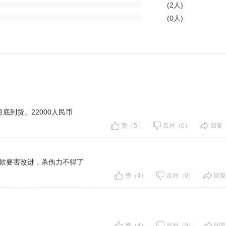
(2人)
(0人)
底到货。22000人民币
赞（5）
反对（0）
回复（
款要害改进，杀伤力不得了
赞（4）
反对（0）
回复
赞（4）
反对（0）
回复