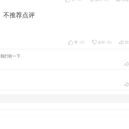
不推荐点评
赞（0）
反对（0）
回
，我打听一下