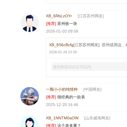
XB_6RbLzOYr
[江苏苏州网友]
[推荐]
苏州收一块
2026-01-03 09:58
XB_8S6cBcfg
[江苏苏州网友]: 苏州或周边
2026-01-26 23:39
请控制在500汉字以内
一颗小小的纯情种
[中国网友]
[推荐]
很经典的一款表
2025-12-20 16:46
XB_1NNTM0aOW
[山东威海网友]
[推荐]
这个表多重？