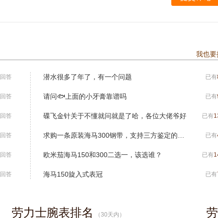
我也要
潜水很多了年了，有一个问题
回答
已有
请问🐟上面的小牙膏靠谱吗
回答
已有
碟飞金针关于不懂就问就是了哈，各位大佬爷好
回答
已有
1
求购一条原装海马300钢带，支持三方鉴定的来。
回答
已有
欧米茄海马150和300二选一，该选谁？
回答
已有
1
海马150旋入式表冠
回答
已有
劳力士腕表排名
劳
（
30
天内）