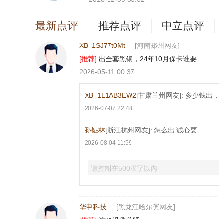
最新点评
推荐点评
中立点评
XB_1SJ77t0Mt
[河南郑州网友]
[推荐]
出全套黑钢，24年10月保卡谁要
2026-05-11 00:37
XB_1L1AB3EW2
[甘肃兰州网友]: 多少钱出
2026-07-07 22:48
孙钲林
[浙江杭州网友]: 怎么出 诚心要
2026-08-04 11:59
请控制在500汉字以内
华申科技
[黑龙江哈尔滨网友]