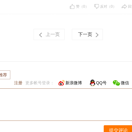
赞（0）
反对（0）
回
上一页
下一页
推荐
注册
更多帐号登录：
新浪微博
QQ号
微信
提交评论