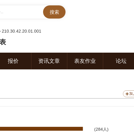
..
>
210.30.42.20.01.001
腕表
报价
资讯文章
表友作业
论坛
加
(284人)