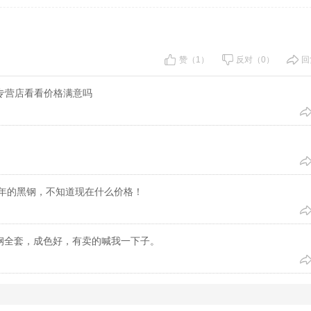
赞（1）
反对（0）
回
品专营店看看价格满意吗
19年的黑钢，不知道现在什么价格！
25黑钢全套，成色好，有卖的喊我一下子。