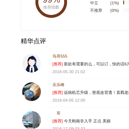
中立
(1%)
推荐指数
不推荐
(0%)
精华点评
鸟哥555
[推荐]
新款有需要的么，可以订，快的话6月
2018-05-30 21:02
乐乐峰
[推荐]
诟病机芯升级，密底改背透！直戳老
2018-04-05 12:00
ゞ哥
[推荐]
今天刚南非入手 正点 美丽
2018-12-09 03:32