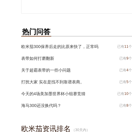
热门问答
欧米茄300保养后走的比原来快了，正常吗
已有
11
个
表带如何打磨翻新
已有
9
个
关于超霸表带的一些小问题
已有
4
个
打扰大家 实在是找不到靠谱表商。
已有
5
个
今天的4场美加墨世界杯小组赛竞猜
已有
10
个
海马300还没换代吗？
已有
8
个
欧米茄资讯排名
（
30
天内）