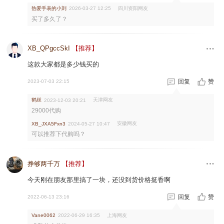
热爱手表的小刘
四川资阳网友
2026-03-27 12:25
买了多久了？
XB_QPgccSkI
【推荐】
这款大家都是多少钱买的
回复
赞
2023-07-03 22:15
鹤丝
天津网友
2023-12-03 20:21
29000代购
安徽网友
XB_JXA5Fxn3
2024-05-27 10:47
可以推荐下代购吗？
挣够两千万
【推荐】
今天刚在朋友那里搞了一块，还没到货价格挺香啊
回复
赞
2022-06-13 23:16
上海网友
Vane0062
2022-06-29 16:35