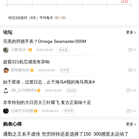
经过
3
次校对（
8
天）平均每天
慢
0.3
秒
论坛
更多
完美的邦德手表？Omega Seamaster300M
小桥流水~
3
2026-08-04
欧米茄
超霸321机芯感觉有异响
喧哗爱你米
3
2026-08-03
欧米茄
始于星座，过渡日志，止于海马#我的海马周末#
XB_1LYifW6Pk
10
2026-08-03
欧米茄
非常特别的大日历大三针碟飞 复古正装味十足
江南可乐鸡翅
11
2026-08-03
欧米茄
购表心得
更多
通勤之王名不虚传 兜兜转转还是选择了150 300感觉太运动了