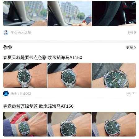
年少有为之歌
0
作业
更多
春夏天就是要带点色彩 欧米茄海马AT150
31
表主：lht2002
春意盎然万绿复苏 欧米茄海马AT150