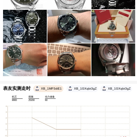
表友实测走时
XB_1MP3diE1
XB_1GXqbt3gZ
XB_1GXqbt3gZ
机芯
摆频
动力储备
8900
25200
60