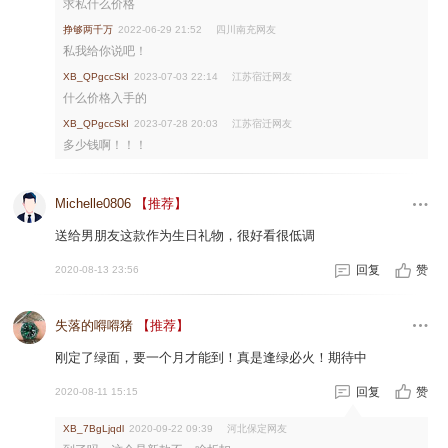
求私什么价格
挣够两千万
四川南充网友
2022-06-29 21:52
私我给你说吧！
江苏宿迁网友
XB_QPgccSkI
2023-07-03 22:14
什么价格入手的
江苏宿迁网友
XB_QPgccSkI
2023-07-28 20:03
多少钱啊！！！
Michelle0806
【推荐】
送给男朋友这款作为生日礼物，很好看很低调
回复
赞
2020-08-13 23:56
失落的嘚嘚猪
【推荐】
刚定了绿面，要一个月才能到！真是逢绿必火！期待中
回复
赞
2020-08-11 15:15
河北保定网友
XB_7BgLjqdl
2020-09-22 09:39