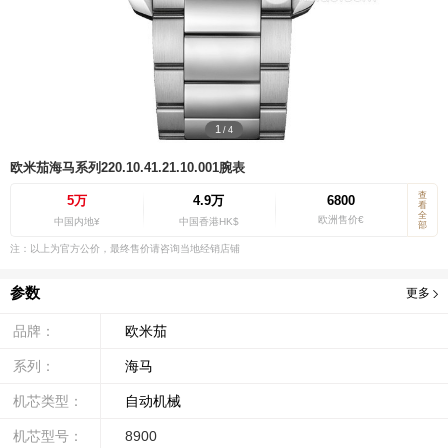
1
/
4
欧米茄海马系列220.10.41.21.10.001腕表
查
5万
4.9万
6800
看
全
欧洲售价€
中国内地¥
中国香港HK$
部
注：以上为官方公价，最终售价请咨询当地经销店铺
参数
更多
品牌：
欧米茄
系列：
海马
机芯类型：
自动机械
机芯型号：
8900