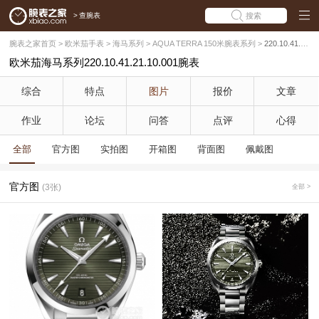
>
查腕表
搜索
腕表之家首页
>
欧米茄手表
>
海马系列
>
AQUA TERRA 150米腕表系列
>
220.10.41.21.10.001
欧米茄海马系列220.10.41.21.10.001腕表
综合
特点
图片
报价
文章
作业
论坛
问答
点评
心得
全部
官方图
实拍图
开箱图
背面图
佩戴图
官方图
(3张)
全部 >