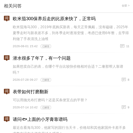
相关问答
全部 >
欧米茄300保养后走的比原来快了，正常吗
欧米茄海马300，2019年底购买新表，每天正常佩戴，没有磕碰，2025年
夏季走时与新表差不多，到冬季走时逐渐变慢，考虑已使用6年整，去亨得
利做了手表清洗上油维
2026-08-01 15:42
11
潜水很多了年了，有一个问题
如果想卖自己的表，在哪个平台比较快价格相对合适？二奢那帮人靠谱
吗？
2026-07-28 09:27
8
表带如何打磨翻新
可以用抛光布打磨吗？还是买条便宜点的平替？
2026-07-14 10:42
9
请问🐟上面的小牙膏靠谱吗
最近在看海马300，他家写的国行当天卡，价格却和其他家国外卡差不多