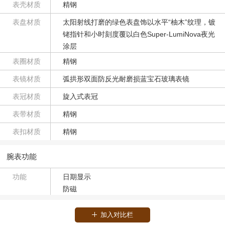
表壳材质
精钢
表盘材质
太阳射线打磨的绿色表盘饰以水平“柚木”纹理，镀
铑指针和小时刻度覆以白色Super-LumiNova夜光
涂层
表圈材质
精钢
表镜材质
弧拱形双面防反光耐磨损蓝宝石玻璃表镜
表冠材质
旋入式表冠
表带材质
精钢
表扣材质
精钢
腕表功能
功能
日期显示
防磁
加入对比栏