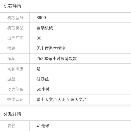
机芯详情
机芯型号
8900
机芯类型
自动机械
出产厂商
36
摆轮
无卡度游丝摆轮
振频
25200每小时振荡次数
同轴擒纵
是
游丝
硅游丝
动力储备
60小时
技术认证
瑞士天文台认证,至臻天文台
外观详情
表径
41毫米