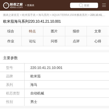
>
查腕表
搜索
腕表之家首页
>
欧米茄手表
>
海马系列
>
AQUA TERRA 150米腕表系列
>
220.10.41.21.10.001
欧米茄海马系列220.10.41.21.10.001
综合
特点
图片
报价
文章
作业
论坛
问答
点评
心得
主要参数
型号
220.10.41.21.10.001
品牌
欧米茄
系列
海马
机芯类型
自动机械
性别
男士