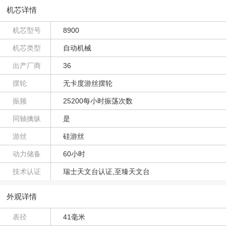
机芯详情
机芯型号
8900
机芯类型
自动机械
出产厂商
36
摆轮
无卡度游丝摆轮
振频
25200每小时振荡次数
同轴擒纵
是
游丝
硅游丝
动力储备
60小时
技术认证
瑞士天文台认证,至臻天文台
外观详情
表径
41毫米