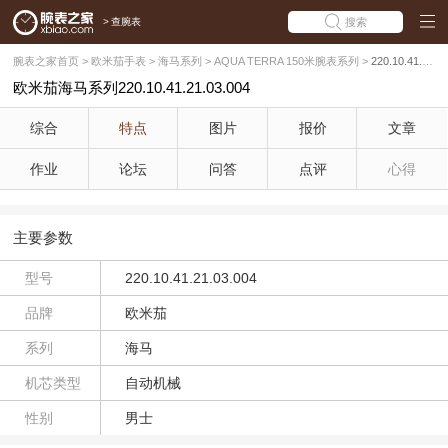
>
查腕表
搜索
腕表之家首页
>
欧米茄手表
>
海马系列
>
AQUA TERRA 150米腕表系列
>
220.10.41.21.03.004
欧米茄海马系列220.10.41.21.03.004
综合
特点
图片
报价
文章
作业
论坛
问答
点评
心得
主要参数
型号
220.10.41.21.03.004
品牌
欧米茄
系列
海马
机芯类型
自动机械
性别
男士