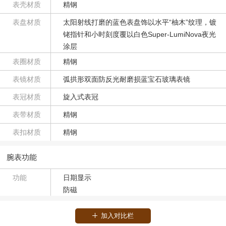
表壳材质
精钢
表盘材质
太阳射线打磨的蓝色表盘饰以水平“柚木”纹理，镀
铑指针和小时刻度覆以白色Super-LumiNova夜光
涂层
表圈材质
精钢
表镜材质
弧拱形双面防反光耐磨损蓝宝石玻璃表镜
表冠材质
旋入式表冠
表带材质
精钢
表扣材质
精钢
腕表功能
功能
日期显示
防磁
加入对比栏