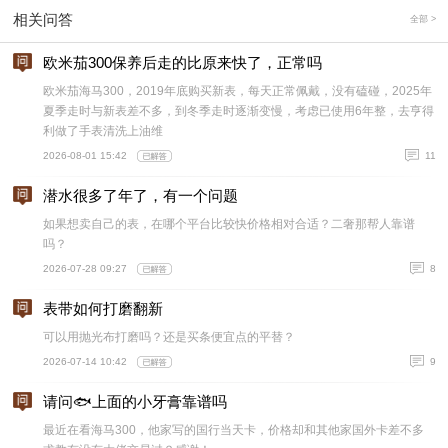
相关问答
全部 >
欧米茄300保养后走的比原来快了，正常吗
欧米茄海马300，2019年底购买新表，每天正常佩戴，没有磕碰，2025年
夏季走时与新表差不多，到冬季走时逐渐变慢，考虑已使用6年整，去亨得
利做了手表清洗上油维
2026-08-01 15:42
11
潜水很多了年了，有一个问题
如果想卖自己的表，在哪个平台比较快价格相对合适？二奢那帮人靠谱
吗？
2026-07-28 09:27
8
表带如何打磨翻新
可以用抛光布打磨吗？还是买条便宜点的平替？
2026-07-14 10:42
9
请问🐟上面的小牙膏靠谱吗
最近在看海马300，他家写的国行当天卡，价格却和其他家国外卡差不多