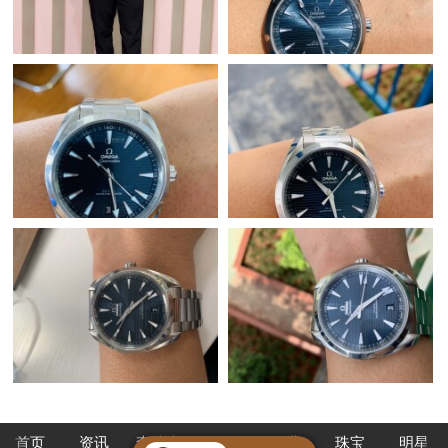
首页
资讯
查腕表
论坛
作业
珠宝
明星