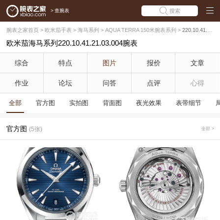
>
查腕表
搜索
腕表之家首页
>
欧米茄手表
>
海马系列
>
AQUA TERRA 150米腕表系列
>
220.10.41.21.03.004
欧米茄海马系列220.10.41.21.03.004腕表
综合
特点
图片
报价
文章
作业
论坛
问答
点评
心得
全部
官方图
实拍图
背面图
夜光效果
表带细节
官方图
(5张)
全部 >