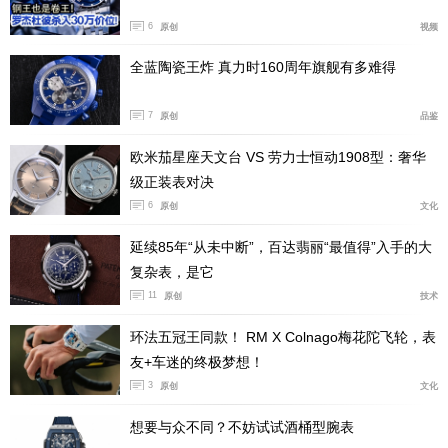
6
原创
视频
全蓝陶瓷王炸 真力时160周年旗舰有多难得
7
原创
品鉴
腕表内部搭载欧米茄4061石英机芯，可以持续运转至
欧米茄星座天文台 VS 劳力士恒动1908型：奢华
少48个月。翻转腕表，可以看到表背上印有星座系列天文
级正装表对决
台徽章，抛光打磨的天文台穹顶之上环绕有八颗星型标
6
原创
文化
志，代表着欧米茄于二十世纪三、四十年代在腕表精准度
竞赛中取得的辉煌成就。
延续85年“从未中断”，百达翡丽“最值得”入手的大
复杂表，是它
11
原创
技术
环法五冠王同款！ RM X Colnago梅花陀飞轮，表
友+车迷的终极梦想！
3
原创
文化
想要与众不同？不妨试试酒桶型腕表