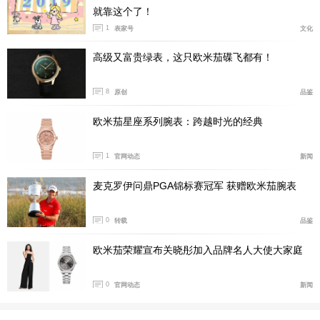
18K金小时刻度和品牌标识，精钢表圈上的罗马数字时标
就靠这个了！
则沿用与盘面一样的粉色调，金属色与粉色交替排列，呈
1
表家号
文化
现出融洽的韵律感。精钢搭配玫瑰粉色的组合，活泼又洒
高级又富贵绿表，这只欧米茄碟飞都有！
脱。
8
原创
品鉴
欧米茄星座系列腕表：跨越时光的经典
1
官网动态
新闻
麦克罗伊问鼎PGA锦标赛冠军 获赠欧米茄腕表
0
转载
品鉴
欧米茄荣耀宣布关晓彤加入品牌名人大使大家庭
0
官网动态
新闻