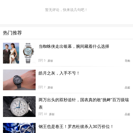
暂无评论，快来说几句吧！
热门推荐
当蜘蛛侠走出银幕，腕间藏着什么选择
腕表表壳与一体式表链都以精钢打造，其中表壳上经典
5
原创
导购
的半月形切面和托爪是星座系列的标志性设计。精钢表链
皓月之灰，入手不亏！
经过细腻的拉丝打磨，链节之间还搭配了抛光的装饰条，
在视觉上形成对比，增加腕表的辨识度。
7
原创
品鉴
两万出头的双秒追针，国表真的敢“挑衅”百万级瑞
表
10
原创
品鉴
钢王也是卷王！罗杰杜彼杀入30万价位！