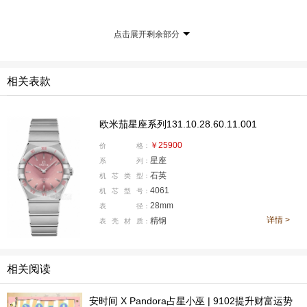
点击展开剩余部分
相关表款
自1952年问世以来，星座系列便代表着欧米茄在制表
欧米茄星座系列131.10.28.60.11.001
领域对于精准的掌控以及优雅的追求。刘诗诗佩戴的这款
￥25900
价
格：
星座
星座系列腕表在2021年问世，其中明亮柔和的彩色表盘是
系
列：
石英
机
芯
类
型：
最大的亮点。
4061
机
芯
型
号：
28mm
表
径：
表盘采用低饱和度的粉色调，十分柔和，在自然光下又
详情 >
精钢
表
壳
材
质：
很明亮。而且大家注意看表盘的纹理，是以6点位的星徽
为起点，向外散发出太阳射线纹，时尚又时髦，这也是我
个人最喜欢这枚表的地方。
相关阅读
整个表头的色彩搭配也很有意思，粉色表盘上镶嵌白色
安时间 X Pandora占星小巫 | 9102提升财富运势