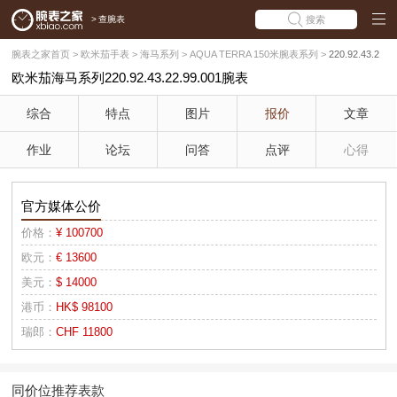
>
查腕表
搜索
腕表之家首页
>
欧米茄手表
>
海马系列
>
AQUA TERRA 150米腕表系列
>
220.92.43.2
欧米茄海马系列220.92.43.22.99.001腕表
2.99.001
综合
特点
图片
报价
文章
作业
论坛
问答
点评
心得
官方媒体公价
价格：
¥ 100700
欧元：
€ 13600
美元：
$ 14000
港币：
HK$ 98100
瑞郎：
CHF 11800
同价位推荐表款