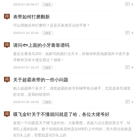
2026-07-28 09:27
8
表带如何打磨翻新
可以用抛光布打磨吗？还是买条便宜点的平替？
2026-07-14 10:42
9
请问🐟上面的小牙膏靠谱吗
最近在看海马300，他家写的国行当天卡，价格却和其他家国外卡差不多
求教有没有大佬交易过？感谢！
2026-07-07 16:15
9
关于超霸表带的一些小问题
购入超霸两个多月了，感觉超霸的表耳和钢带有点硌手，尤其是表耳感觉
好尖锐，是我的错觉吗
2026-07-05 18:45
4
碟飞金针关于不懂就问就是了哈，各位大佬爷好
发现一个问题是关于碟飞金针的，大家看图，表盘六点位置的英文字，M
和D上面的刻条，极个别表刻条居然是在M和D上中间的，而大部分刻条是
在D头上的，官图也是在D头上的