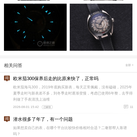
相关问答
全部 >
欧米茄300保养后走的比原来快了，正常吗
欧米茄海马300，2019年底购买新表，每天正常佩戴，没有磕碰，2025年
夏季走时与新表差不多，到冬季走时逐渐变慢，考虑已使用6年整，去亨得
利做了手表清洗上油维
2026-08-01 15:42
11
潜水很多了年了，有一个问题
如果想卖自己的表，在哪个平台比较快价格相对合适？二奢那帮人靠谱
吗？