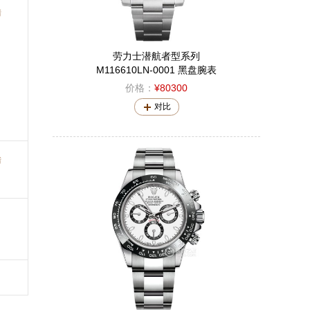
错
劳力士潜航者型系列
M116610LN-0001 黑盘腕表
价格：
¥80300
对比
错