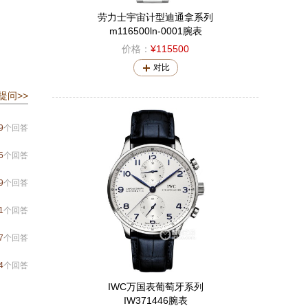
劳力士宇宙计型迪通拿系列
m116500ln-0001腕表
价格：
¥115500
对比
提问>>
9
个回答
5
个回答
9
个回答
1
个回答
7
个回答
4
个回答
IWC万国表葡萄牙系列
IW371446腕表