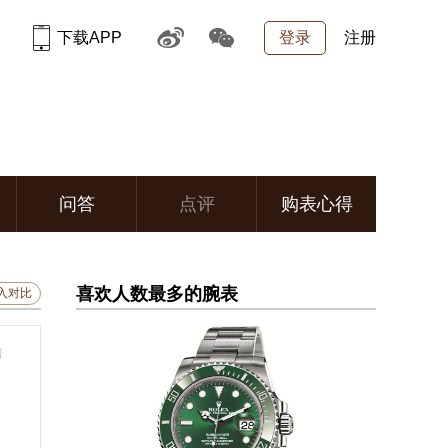
下载APP
登录
注册
问答
点评
购表心得
喜欢人数最多的腕表
入对比
错