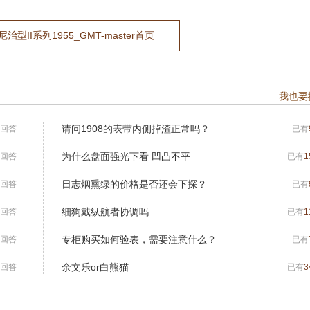
型II系列1955_GMT-master首页
我也要
请问1908的表带内侧掉渣正常吗？
回答
已有
为什么盘面强光下看 凹凸不平
回答
已有
1
日志烟熏绿的价格是否还会下探？
回答
已有
细狗戴纵航者协调吗
回答
已有
1
专柜购买如何验表，需要注意什么？
回答
已有
余文乐or白熊猫
回答
已有
3