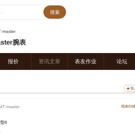
..
-master
ster腕表
报价
资讯文章
表友作业
论坛
加
MT-master
我来纠
型II
械