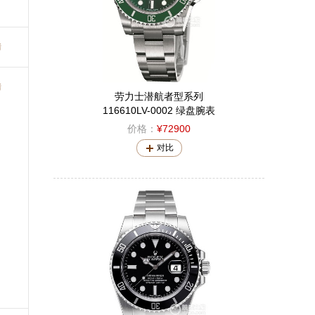
错
错
劳力士潜航者型系列
116610LV-0002 绿盘腕表
价格：
¥72900
对比