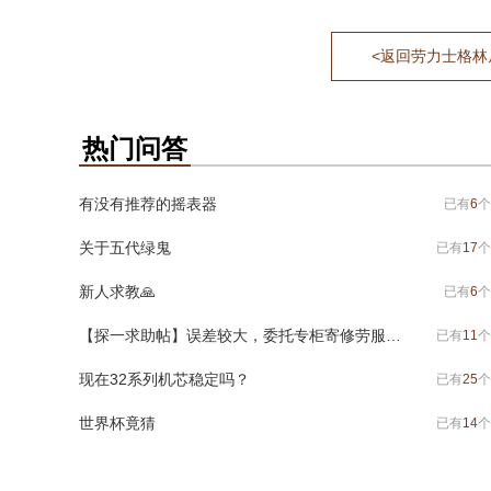
<返回劳力士格林尼治
热门问答
有没有推荐的摇表器
已有
6
个
关于五代绿鬼
已有
17
个
新人求教🙏
已有
6
个
【探一求助帖】误差较大，委托专柜寄修劳服，有问题求助各位老大
已有
11
个
现在32系列机芯稳定吗？
已有
25
个
世界杯竟猜
已有
14
个