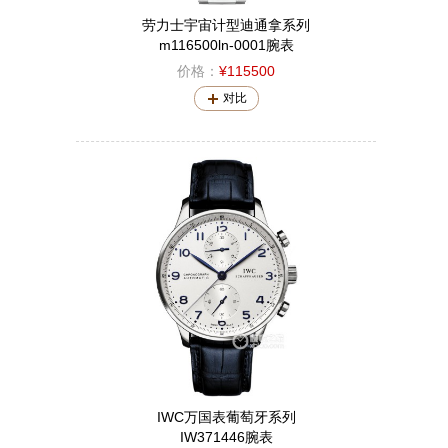
劳力士宇宙计型迪通拿系列
m116500ln-0001腕表
价格：
¥115500
对比
IWC万国表葡萄牙系列
IW371446腕表