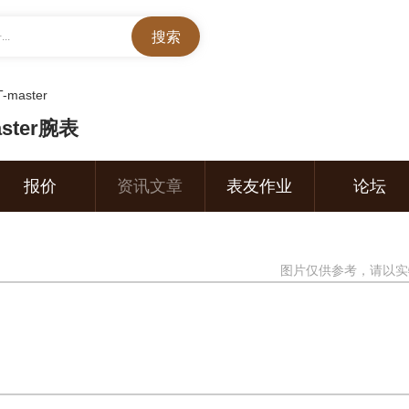
..
-master
ster腕表
报价
资讯文章
表友作业
论坛
图片仅供参考，请以实