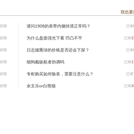
我也要
请问1908的表带内侧掉渣正常吗？
回答
已有
为什么盘面强光下看 凹凸不平
回答
已有
1
日志烟熏绿的价格是否还会下探？
回答
已有
细狗戴纵航者协调吗
回答
已有
1
专柜购买如何验表，需要注意什么？
回答
已有
余文乐or白熊猫
回答
已有
3