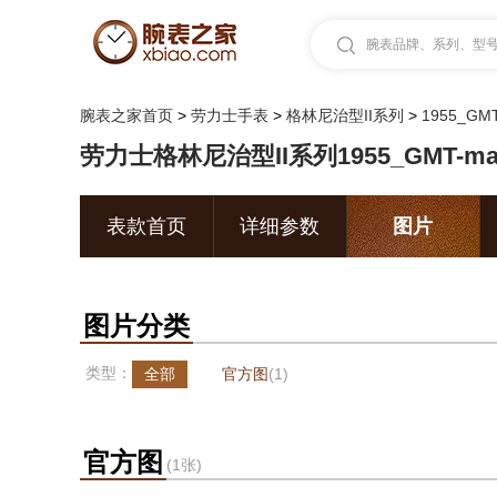
腕表品牌、系列、型号.
腕表之家首页
>
劳力士手表
>
格林尼治型II系列
>
1955_GMT
劳力士格林尼治型II系列1955_GMT-ma
表款首页
详细参数
图片
图片分类
类型：
全部
官方图
(1)
官方图
(1张)