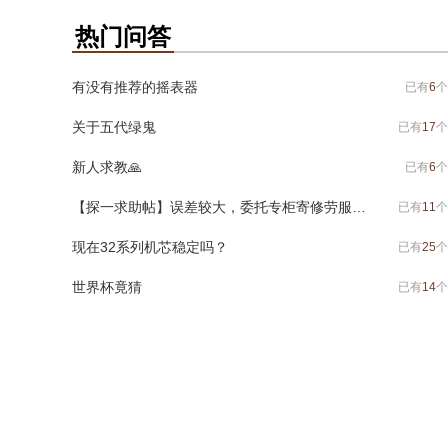
热门问答
有没有推荐的摇表器
已有
6
个
关于五代绿鬼
已有
17
个
新人求教🙏
已有
6
个
【探一求助帖】误差较大，委托专柜寄修劳服，有问题求助各位老大
已有
11
个
现在32系列机芯稳定吗？
已有
25
个
世界杯竟猜
已有
14
个