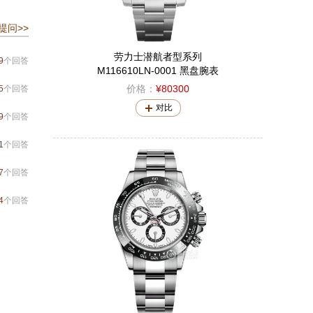
提问>>
劳力士潜航者型系列
9
个回答
M116610LN-0001 黑盘腕表
价格：
¥80300
5
个回答
对比
9
个回答
1
个回答
7
个回答
4
个回答