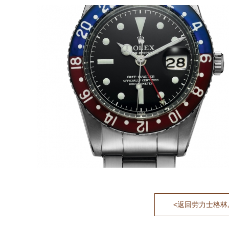
<返回劳力士格林尼治