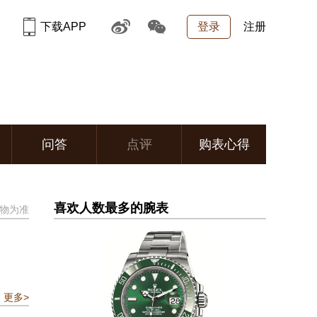
下载APP
登录
注册
问答
点评
购表心得
喜欢人数最多的腕表
物为准
更多>