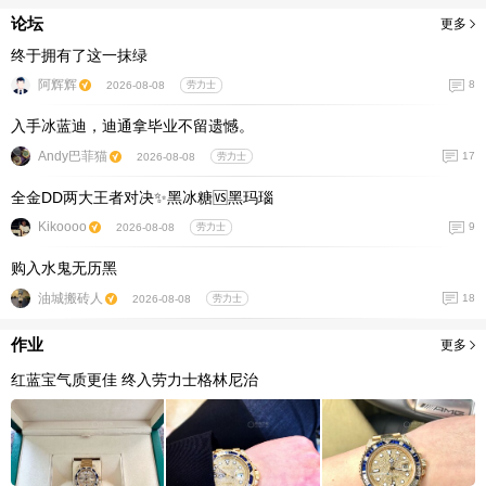
论坛
更多
终于拥有了这一抹绿
阿辉辉
8
2026-08-08
劳力士
入手冰蓝迪，迪通拿毕业不留遗憾。
Andy巴菲猫
17
2026-08-08
劳力士
全金DD两大王者对决✨黑冰糖🆚黑玛瑙
Kikoooo
9
2026-08-08
劳力士
购入水鬼无历黑
油城搬砖人
18
2026-08-08
劳力士
作业
更多
红蓝宝气质更佳 终入劳力士格林尼治