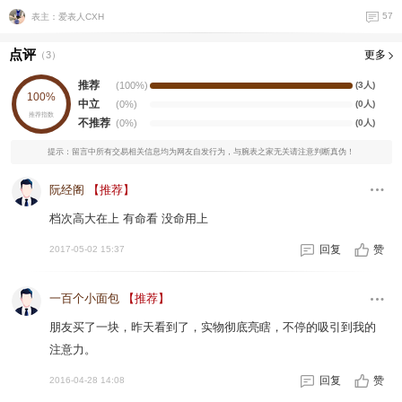
57
表主：爱表人CXH
点评
更多
（
3
）
推荐
(100%)
(3人)
100%
中立
(0%)
(0人)
推荐指数
不推荐
(0%)
(0人)
提示：留言中所有交易相关信息均为网友自发行为，与腕表之家无关请注意判断真伪！
阮经阁
【推荐】
档次高大在上 有命看 没命用上
回复
赞
2017-05-02 15:37
一百个小面包
【推荐】
朋友买了一块，昨天看到了，实物彻底亮瞎，不停的吸引到我的
注意力。
回复
赞
2016-04-28 14:08