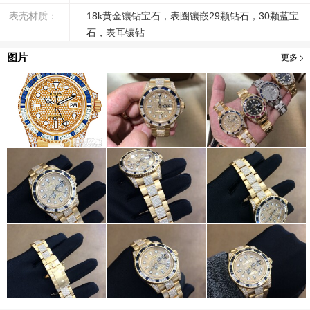
表壳材质：
18k黄金镶钻宝石，表圈镶嵌29颗钻石，30颗蓝宝
石，表耳镶钻
图片
更多