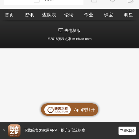
首页
资讯
查腕表
论坛
作业
珠宝
明星
去电脑版
©2018腕表之家 m.xbiao.com
App内打开
下载腕表之家用APP，提升2倍流畅度
立即体验