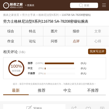
>
查腕表
搜索
腕表之家首页
>
劳力士手表
>
格林尼治型II系列
>
116758 SA-78208密镶钻
劳力士格林尼治型II系列116758 SA-78208密镶钻腕表
综合
特点
图片
报价
文章
作业
论坛
问答
点评
心得
相关评论
我来写点评
(3条)
推荐
(100%)
(3人)
100%
中立
(0%)
(0人)
推荐指数
不推荐
(0%)
(0人)
提示：留言中所有交易相关信息均为网友自发行为，与腕表之家无关请注意判断真伪！
最新
推荐
中立
不推荐
写评论