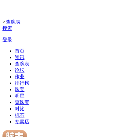
>
查腕表
搜索
登录
首页
资讯
查腕表
论坛
作业
排行榜
珠宝
明星
查珠宝
对比
机芯
专卖店