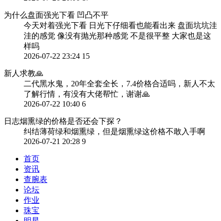
为什么盘面强光下看 凹凸不平
今天对着强光下看 日光下仔细看也能看出来 盘面坑坑洼
洼的感觉 像没有抛光那种感觉 不是很平整 大家也是这
样吗
2026-07-22 23:24
15
新人求教🙏
二代黑水鬼，20年全套全长，7.4价格合适吗，新人不太
了解行情，有没有大佬帮忙，谢谢🙏
2026-07-22 10:40
6
日志烟熏绿的价格是否还会下探？
纠结薄荷绿和烟熏绿，但是烟熏绿这价格不敢入手啊
2026-07-21 20:28
9
首页
资讯
查腕表
论坛
作业
珠宝
明星