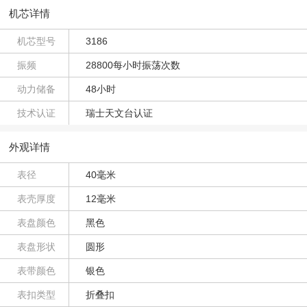
机芯详情
机芯型号
3186
振频
28800每小时振荡次数
动力储备
48小时
技术认证
瑞士天文台认证
外观详情
表径
40毫米
表壳厚度
12毫米
表盘颜色
黑色
表盘形状
圆形
表带颜色
银色
表扣类型
折叠扣