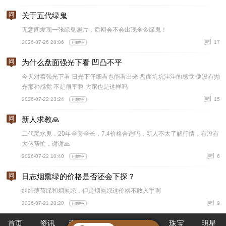
关于五代绿鬼
无意间发现一张绿鬼照片，后期会不会出现全金绿鬼！
2026-07-26 20:06
17
为什么盘面强光下看 凹凸不平
今天对着强光下看 日光下仔细看也能看出来 盘面坑坑洼洼的感觉 像没有抛
光那种感觉 不是很平整 大家也是这样吗
2026-07-22 23:24
15
新人求教🙏
二代黑水鬼，20年全套全长，7.4价格合适吗，新人不太了解行情，有没有
大佬帮忙，谢谢🙏
2026-07-22 10:40
6
日志烟熏绿的价格是否还会下探？
纠结薄荷绿和烟熏绿，但是烟熏绿这价格不敢入手啊
2026-07-21 20:28
9
首页
资讯
查腕表
论坛
作业
珠宝
明星