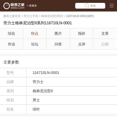
>
查腕表
搜索
腕表之家首页
>
劳力士手表
>
格林尼治型II系列
>
116710LN-0001(绿针)
劳力士格林尼治型II系列116710LN-0001
综合
特点
图片
报价
文章
作业
论坛
问答
点评
心得
主要参数
型号
116710LN-0001
品牌
劳力士
系列
格林尼治型II
性别
男士
别名
绿针