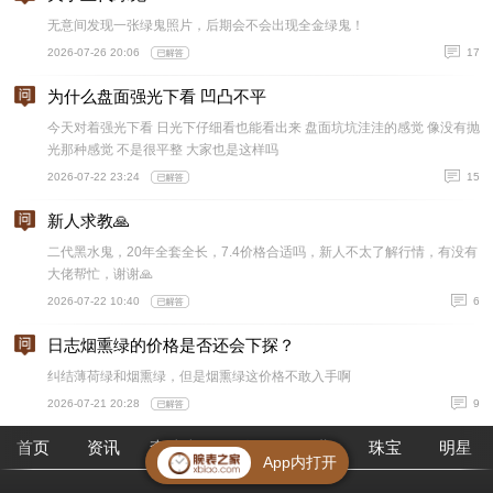
无意间发现一张绿鬼照片，后期会不会出现全金绿鬼！
2026-07-26 20:06
17
为什么盘面强光下看 凹凸不平
今天对着强光下看 日光下仔细看也能看出来 盘面坑坑洼洼的感觉 像没有抛
光那种感觉 不是很平整 大家也是这样吗
2026-07-22 23:24
15
新人求教🙏
二代黑水鬼，20年全套全长，7.4价格合适吗，新人不太了解行情，有没有
大佬帮忙，谢谢🙏
2026-07-22 10:40
6
日志烟熏绿的价格是否还会下探？
纠结薄荷绿和烟熏绿，但是烟熏绿这价格不敢入手啊
2026-07-21 20:28
9
首页
资讯
查腕表
论坛
作业
珠宝
明星
App内打开