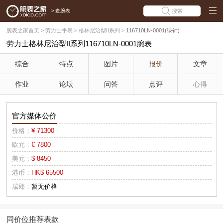
>
查腕表
搜索
腕表之家首页
>
劳力士手表
>
格林尼治型II系列
>
116710LN-0001(绿针)
劳力士格林尼治型II系列116710LN-0001腕表
综合
特点
图片
报价
文章
作业
论坛
问答
点评
心得
官方媒体公价
价格：
¥ 71300
欧元：
€ 7800
美元：
$ 8450
港币：
HK$ 65500
瑞郎：
暂无价格
同价位推荐表款