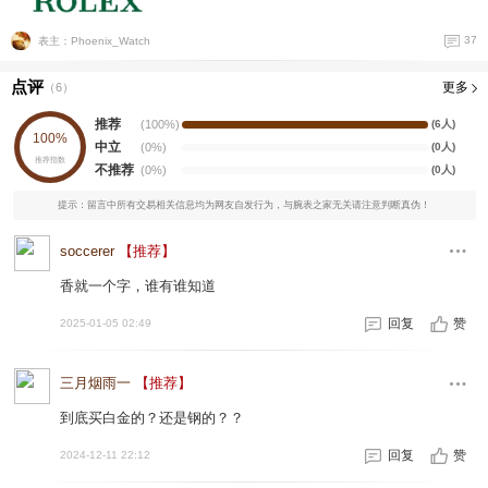
37
表主：Phoenix_Watch
点评
更多
（
6
）
推荐
(100%)
(6人)
100%
中立
(0%)
(0人)
推荐指数
不推荐
(0%)
(0人)
提示：留言中所有交易相关信息均为网友自发行为，与腕表之家无关请注意判断真伪！
soccerer
【推荐】
香就一个字，谁有谁知道
回复
赞
2025-01-05 02:49
三月烟雨一
【推荐】
到底买白金的？还是钢的？？
回复
赞
2024-12-11 22:12