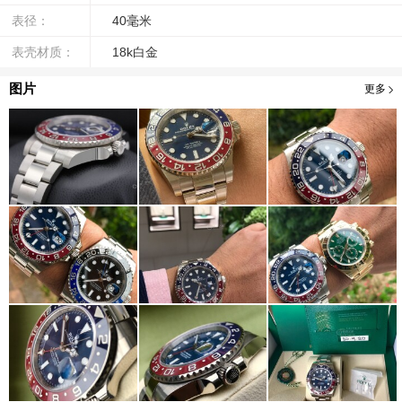
表径：
40毫米
表壳材质：
18k白金
图片
更多