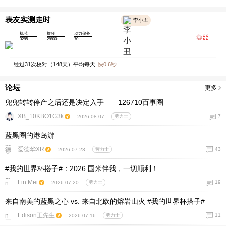
表友实测走时
李小丑
机芯
摆频
动力储备
3285
28800
70
经过
31
次校对（
148
天）平均每天
快
0.6
秒
论坛
更多
兜兜转转停产之后还是决定入手——126710百事圈
XB_10KBO1G3k
7
2026-08-07
劳力士
蓝黑圈的港岛游
爱德华XR
43
2026-07-23
劳力士
#我的世界杯搭子#：2026 国米伴我，一切顺利！
Lin.Mei
19
2026-07-20
劳力士
来自南美的蓝黑之心 vs. 来自北欧的熔岩山火 #我的世界杯搭子#
Edison王先生
11
2026-07-16
劳力士