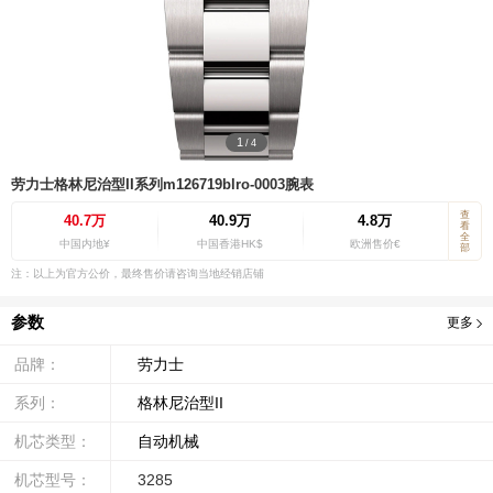
1
/
4
劳力士格林尼治型II系列m126719blro-0003腕表
查
40.7万
40.9万
4.8万
看
全
中国内地¥
中国香港HK$
欧洲售价€
部
注：以上为官方公价，最终售价请咨询当地经销店铺
参数
更多
品牌：
劳力士
系列：
格林尼治型II
机芯类型：
自动机械
机芯型号：
3285