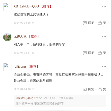
XB_12NoBmQ8Q
【推荐】
这款也算的上比较经典了
回复
赞
2024-02-18 15:44
无你无我
【推荐】
刚入手一个，值得拥有，低调的奢华
回复
赞
2023-07-02 17:33
ratliyang
【推荐】
全白金表壳、表链陶瓷套管，蓝盘红蓝圈实际佩戴中很难被认出
是白金款，也因此非常低调
回复
赞
2023-04-04 10:15
保温杯里小枸杞
江苏无锡网友
2025-01-20 12:28
压手感不一样 要装逼直接买金的好了