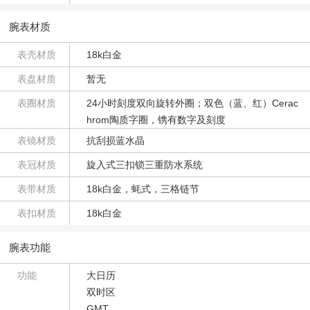
腕表材质
表壳材质
18k白金
表盘材质
暂无
表圈材质
24小时刻度双向旋转外圈；双色（蓝、红）Cerac
hrom陶质字圈，镌有数字及刻度
表镜材质
抗刮损蓝水晶
表冠材质
旋入式三扣锁三重防水系统
表带材质
18k白金，蚝式，三格链节
表扣材质
18k白金
腕表功能
功能
大日历
双时区
GMT