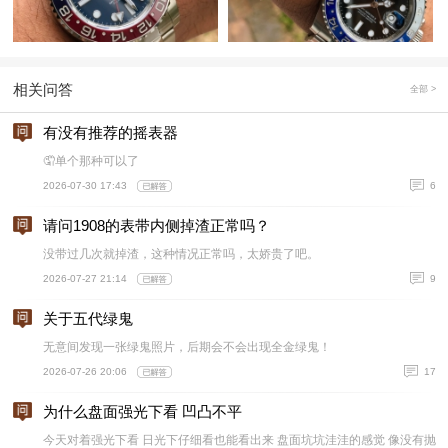
相关问答
全部 >
有没有推荐的摇表器
🤦单个那种可以了
2026-07-30 17:43
6
请问1908的表带内侧掉渣正常吗？
没带过几次就掉渣，这种情况正常吗，太娇贵了吧。
2026-07-27 21:14
9
关于五代绿鬼
无意间发现一张绿鬼照片，后期会不会出现全金绿鬼！
2026-07-26 20:06
17
为什么盘面强光下看 凹凸不平
今天对着强光下看 日光下仔细看也能看出来 盘面坑坑洼洼的感觉 像没有抛