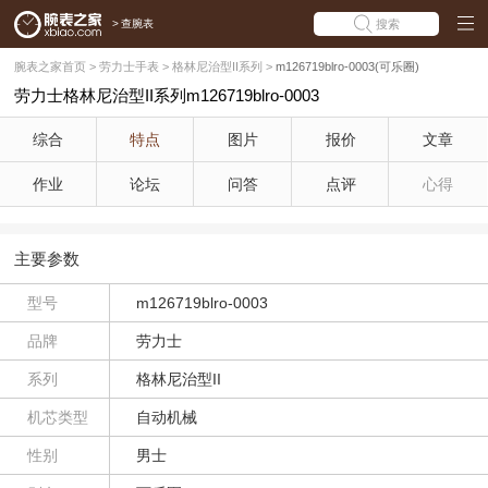
>
查腕表
搜索
腕表之家首页
>
劳力士手表
>
格林尼治型II系列
>
m126719blro-0003(可乐圈)
劳力士格林尼治型II系列m126719blro-0003
综合
特点
图片
报价
文章
作业
论坛
问答
点评
心得
主要参数
型号
m126719blro-0003
品牌
劳力士
系列
格林尼治型II
机芯类型
自动机械
性别
男士