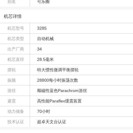
别名
可乐圈
机芯详情
机芯型号
3285
机芯类型
自动机械
出产厂商
34
机芯直径
28.5毫米
摆轮
特大惯性微调平衡摆轮
振频
28800每小时振荡次数
游丝
顺磁性蓝色Parachrom游丝
避震
高性能Paraflex缓震装置
动力储备
70小时
技术认证
超卓天文台认证