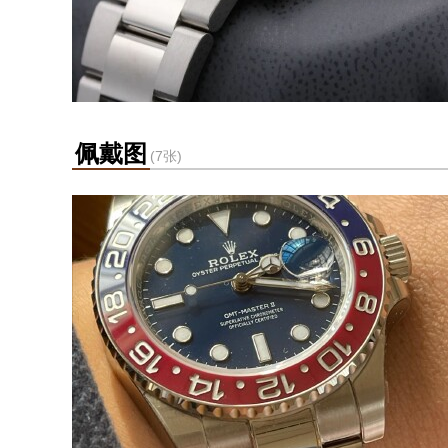
佩戴图
(7张)