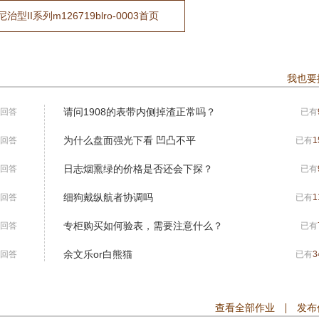
型II系列m126719blro-0003首页
我也要
请问1908的表带内侧掉渣正常吗？
回答
已有
为什么盘面强光下看 凹凸不平
回答
已有
1
日志烟熏绿的价格是否还会下探？
回答
已有
细狗戴纵航者协调吗
回答
已有
1
专柜购买如何验表，需要注意什么？
回答
已有
余文乐or白熊猫
回答
已有
3
查看全部作业
发布