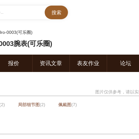
..
lro-0003(可乐圈)
0003腕表(可乐圈)
报价
资讯文章
表友作业
论坛
图片仅供参考，请以实
(2)
局部细节图
(2)
佩戴图
(7)