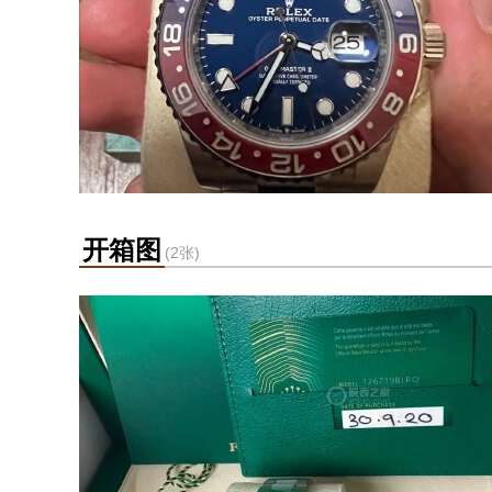
开箱图
(2张)