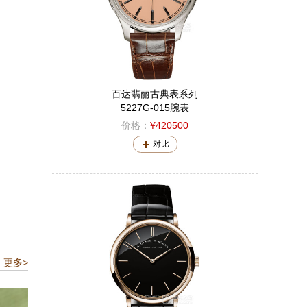
百达翡丽古典表系列
5227G-015腕表
价格：
¥420500
对比
更多>