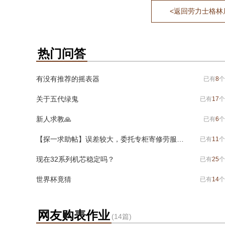
<返回劳力士格林尼治
热门问答
有没有推荐的摇表器
已有
8
个
关于五代绿鬼
已有
17
个
新人求教🙏
已有
6
个
【探一求助帖】误差较大，委托专柜寄修劳服，有问题求助各位老大
已有
11
个
现在32系列机芯稳定吗？
已有
25
个
世界杯竟猜
已有
14
个
网友购表作业
(14篇)