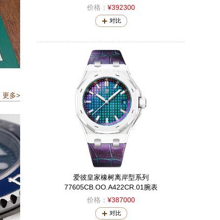
价格：
¥392300
对比
更多>
爱彼皇家橡树离岸型系列
77605CB.OO.A422CR.01腕表
价格：
¥387000
对比