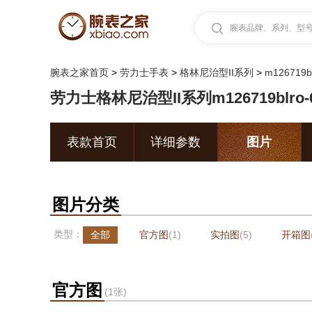
腕表品牌、系列、型号.
腕表之家首页
>
劳力士手表
>
格林尼治型II系列
>
m126719b
劳力士格林尼治型II系列m126719blro-
表款首页
详细参数
图片
图片分类
类型：
全部
官方图
(1)
实拍图
(5)
开箱图
官方图
(1张)