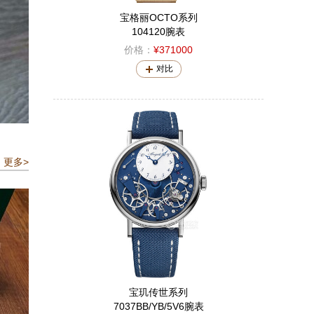
宝格丽OCTO系列
104120腕表
价格：
¥371000
对比
更多>
宝玑传世系列
7037BB/YB/5V6腕表