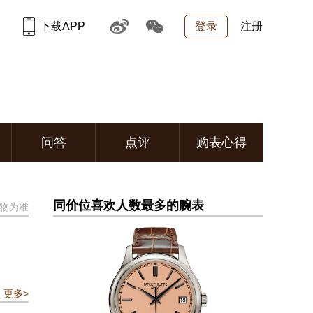
下载APP
登录
注册
问答
点评
购表心得
同价位喜欢人数最多的腕表
物为准
更多>