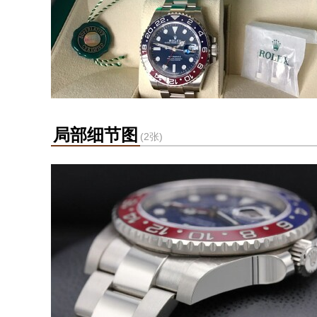
局部细节图
(2张)