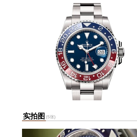
实拍图
(5张)