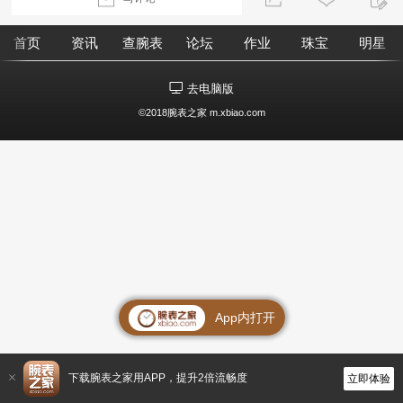
首页
资讯
查腕表
论坛
作业
珠宝
明星
去电脑版
©2018腕表之家 m.xbiao.com
App内打开
下载腕表之家用APP，提升2倍流畅度
立即体验