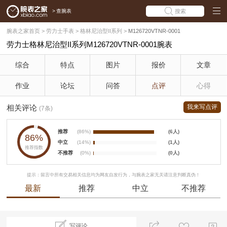
>
查腕表
搜索
腕表之家首页
>
劳力士手表
>
格林尼治型II系列
>
M126720VTNR-0001
劳力士格林尼治型II系列M126720VTNR-0001腕表
综合
特点
图片
报价
文章
作业
论坛
问答
点评
心得
相关评论
我来写点评
(7条)
推荐
(86%)
(6人)
86%
中立
(14%)
(1人)
推荐指数
不推荐
(0%)
(0人)
提示：留言中所有交易相关信息均为网友自发行为，与腕表之家无关请注意判断真伪！
最新
推荐
中立
不推荐
写评论