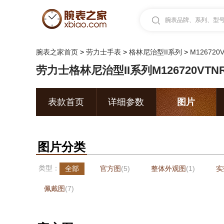
腕表品牌、系列、型号.
腕表之家首页
>
劳力士手表
>
格林尼治型II系列
>
M126720V
劳力士格林尼治型II系列M126720VTNR
表款首页
详细参数
图片
图片分类
类型：
全部
官方图
(5)
整体外观图
(1)
实
佩戴图
(7)