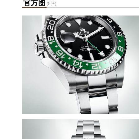
官方图
(5张)