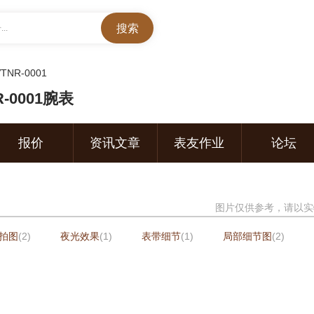
..
TNR-0001
-0001腕表
报价
资讯文章
表友作业
论坛
图片仅供参考，请以实
拍图
(2)
夜光效果
(1)
表带细节
(1)
局部细节图
(2)