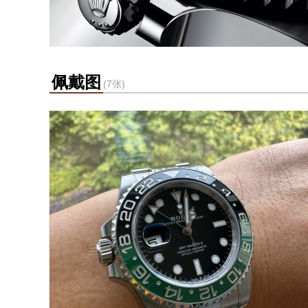
佩戴图
(7张)