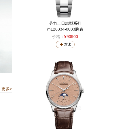
劳力士日志型系列
m126334-0033腕表
价格：
¥93900
对比
更多>