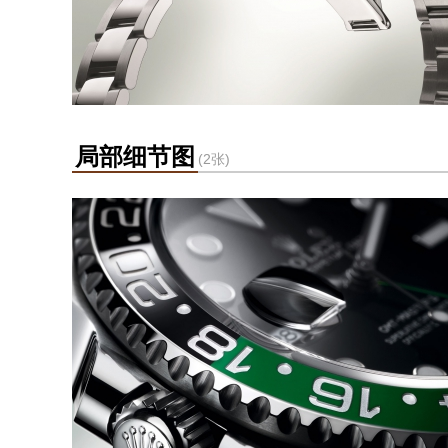
局部细节图
(2张)