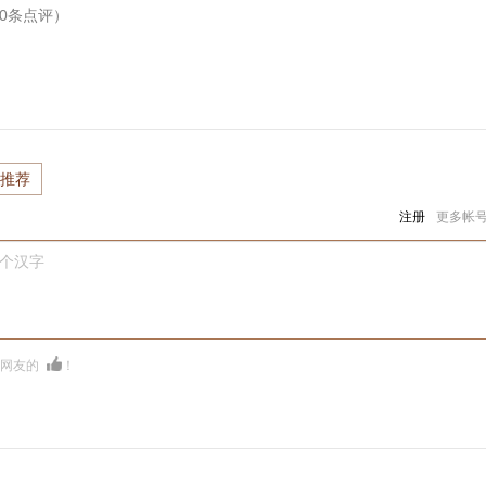
0
条点评）
推荐
注册
更多帐
0个汉字
多网友的
！