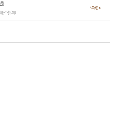
是
详细>
能否拆卸