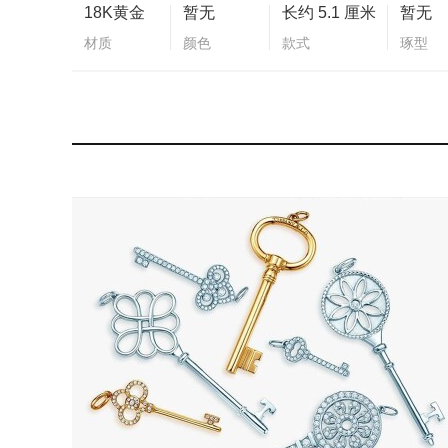
18K黄金
暂无
长约 5.1 厘米
暂无
材质
颜色
款式
琢型