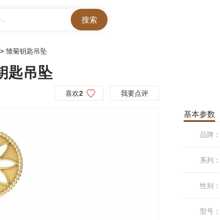
..
>
雏菊钥匙吊坠
菊钥匙吊坠
喜欢
2
我要点评
基本参数
品牌
系列
性别
型号