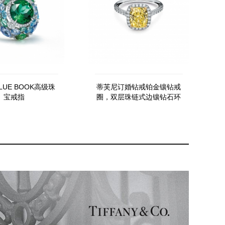
LUE BOOK高级珠
蒂芙尼订婚钻戒铂金镶钻戒
宝戒指
圈，双层珠链式边镶钻石环
绕枕形切割主钻订婚钻戒