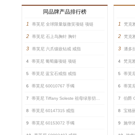
同品牌产品排行榜
1
1
蒂芙尼 全球限量版微笑项链 项链
梵克雅
2
2
蒂芙尼 石上鸟胸针 胸针
梵克雅
3
3
蒂芙尼 六爪镶嵌钻戒 戒指
潘多拉
4
蒂芙尼 葡萄藤项链 项链
4
梵克雅
5
蒂芙尼 蓝宝石戒指 戒指
5
蒂芙尼
6
蒂芙尼 60010767 手镯
6
蒂芙尼 T
7
蒂芙尼 Tiffany Soleste 祖母绿形切割钻戒 戒指
7
伯爵 G
8
蒂芙尼 60147315 戒指
8
宝格丽 
9
蒂芙尼 60153072 手镯
9
施华洛