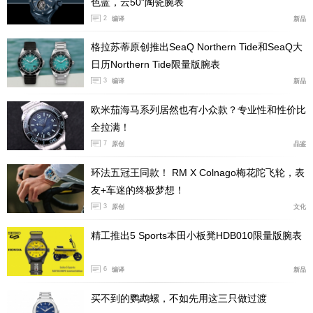
色蓝，云50”陶瓷腕表
2
编译
新品
格拉苏蒂原创推出SeaQ Northern Tide和SeaQ大
日历Northern Tide限量版腕表
3
编译
新品
欧米茄海马系列居然也有小众款？专业性和性价比
全拉满！
7
原创
品鉴
环法五冠王同款！ RM X Colnago梅花陀飞轮，表
友+车迷的终极梦想！
3
原创
文化
精工推出5 Sports本田小板凳HDB010限量版腕表
6
编译
新品
买不到的鹦鹉螺，不如先用这三只做过渡