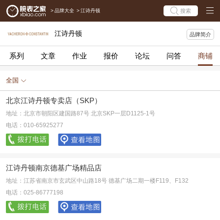
>
品牌大全
>
江诗丹顿
搜索
江诗丹顿
品牌简介
系列
文章
作业
报价
论坛
问答
商铺
全国
北京江诗丹顿专卖店（SKP）
地址：北京市朝阳区建国路87号 北京SKP一层D1125-1号
电话：010-65925277
江诗丹顿南京德基广场精品店
地址：江苏省南京市玄武区中山路18号 德基广场二期一楼F119、F132
电话：025-86777198