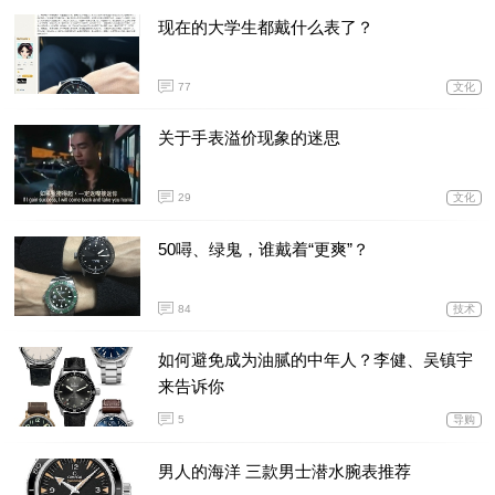
现在的大学生都戴什么表了？
77
文化
关于手表溢价现象的迷思
29
文化
50噚、绿鬼，谁戴着“更爽”？
84
技术
如何避免成为油腻的中年人？李健、吴镇宇
来告诉你
5
导购
男人的海洋 三款男士潜水腕表推荐