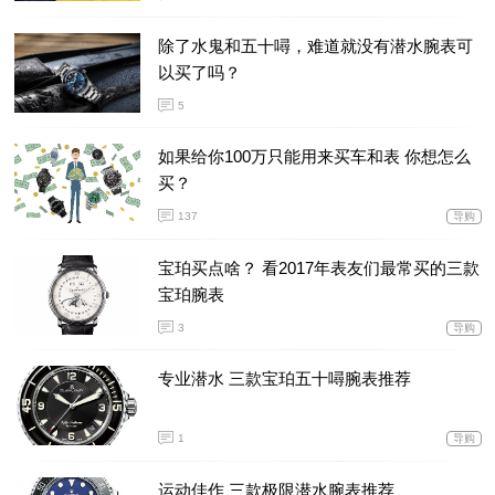
除了水鬼和五十噚，难道就没有潜水腕表可
以买了吗？
5
如果给你100万只能用来买车和表 你想怎么
买？
137
导购
宝珀买点啥？ 看2017年表友们最常买的三款
宝珀腕表
3
导购
专业潜水 三款宝珀五十噚腕表推荐
1
导购
运动佳作 三款极限潜水腕表推荐