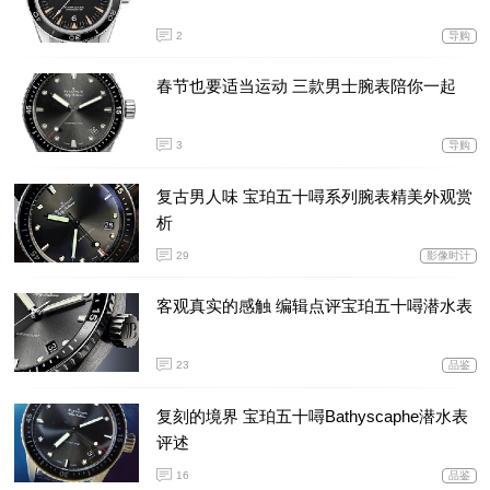
2
导购
春节也要适当运动 三款男士腕表陪你一起
3
导购
复古男人味 宝珀五十噚系列腕表精美外观赏
析
29
影像时计
客观真实的感触 编辑点评宝珀五十噚潜水表
23
品鉴
复刻的境界 宝珀五十噚Bathyscaphe潜水表
评述
16
品鉴