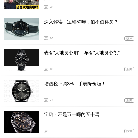
20
深入解读，宝珀50噚，值不值得买？
76
技术
表有“天地良心珀”，车有“天地良心凯”
18
新闻
增值税下调3%，手表降价啦！
27
新闻
宝珀：不是五十噚的五十噚
6
技术