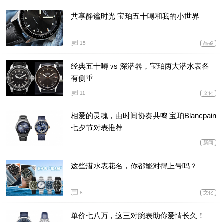
共享静谧时光 宝珀五十噚和我的小世界
15
品鉴
经典五十噚 vs 深潜器，宝珀两大潜水表各
有侧重
11
文化
相爱的灵魂，由时间协奏共鸣 宝珀Blancpain
七夕节对表推荐
新闻
这些潜水表花名，你都能对得上号吗？
8
文化
单价七八万，这三对腕表助你爱情长久！