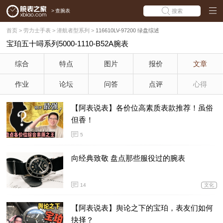
>
查腕表
搜索
首页
>
劳力士手表
>
潜航者型系列
>
116610LV-97200 绿盘综述
宝珀五十噚系列5000-1110-B52A腕表
综合
特点
图片
报价
文章
作业
论坛
问答
点评
心得
【阿表说表】各价位高素质表款推荐！虽俗
但香！
5
向经典致敬 盘点那些服役过的腕表
14
文化
【阿表说表】舆论之下的宝珀，表友们如何
抉择？