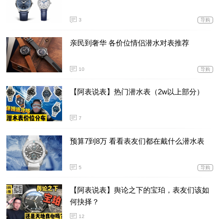
3
导购
亲民到奢华 各价位情侣潜水对表推荐
10
导购
【阿表说表】热门潜水表（2w以上部分）
7
预算7到8万 看看表友们都在戴什么潜水表
5
导购
【阿表说表】舆论之下的宝珀，表友们该如
何抉择？
12